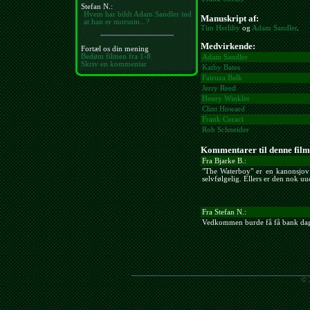
Stefan N.:
Hvem har bildt Adam Sandler ind
Manuskript af:
at han er morsom...?
Tim Herlihy
og
Adam Sandler
.
Medvirkende:
Fortæl os din mening
Bedøm filmen fra 1-8
Adam Sandler
Skriv en kommentar
Kathy Bates
Fairuza Balk
Jerry Reed
Henry Winkler
Clint Howard
Frank Coraci
Rob Schneider
Kommentarer til denne film
Fra Bjarke B.:
"The Waterboy" er en kanonsjov
selvfølgelig. Ellers er den nok uu
Fra Stefan N.:
Vedkommen burde få få bank dagl
© 