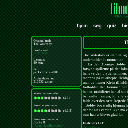
- Click her
Original titel:
T
The Waterboy
Produceret i:
USA
1998
The Waterboy er en plat og 
underholdende momenter.
Længde:
89 min.
Da den 31-årige Bobby Bou
forsyne spillerne på det lok
Set:
på TV 01-12-2000
hans verden bryder sammen. 
stor pris på sit arbejde. Held
Anmeldelse læst:
310332 gange
men da træner Klein tilfældi
fodboldspiller, kommer han
banen, mobilierer han al sin
Vores bedømmelse
behandle ham på, for alle syn
(3.0)
falde over den sære, kejtede
Bobby bor stadig hjemme ho
Jeres bedømmelse
der for alt i verden ikke må 
(4.0/5)
som han er blevet glad for.
Jeres kommentarer
Bjarke B.:
Instrueret af:
Adam Sandler styrer!
Frank Coraci