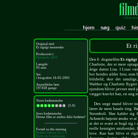
- Click her
Original titel:
Et r
Et rigtigt menneske
Produceret i:
Danmark
2001
Den 6. dogmefilm
Et rigtig
Charlotte, der er mere optage
Længde:
93 min.
årige datter Lisa. I Lisas v
bor hendes ældre bror, som 
Set:
i biografen 16-05-2001
biluheld, sker det umulige, 
Walther og Charlotte flygter
Anmeldelse læst:
197458 gange
ejendom bliver jævnet med jo
vægger kravler han, en ung m
Vores bedømmelse
Den unge mand bliver indlo
(5.0)
lærer de mest basale ting. H
Stromboli. Han kalder sig 
Jeres bedømmelse
Denne film er endnu ikke bedømt!
Achmeds højeste ønske er at 
at det er svært at begå sig 
reelle hensigter misforstået,
Fortæl os din mening
Bedøm filmen fra 1-8
love. Kan han blive et rig
Skriv en kommentar