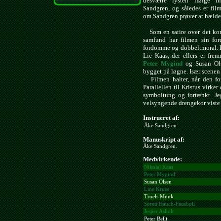
desværre lysten ifølge in
Sandgren, og således er film
om Sandgren prøver at hælde
Som en satire over det kom
samfund har filmen sin for
fordomme og dobbeltmoral. D
Lie Kaas, der ellers er f
Peter Mygind
og Susan Ols
bygget på løgne. Især scenen 
Filmen halter, når den fors
Parallellen til Kristus virker
symboltung og fortænkt. Jeg
velsyngende drengekor viste 
Instrueret af:
Åke Sandgren
Manuskript af:
Åke Sandgren.
Medvirkende:
Nikolaj Kaas
Peter Mygind
Susan Olsen
Line Kruse
Troels Munk
Søren Hauch-Fausbøll
Jesper Asholt
Peter Belli