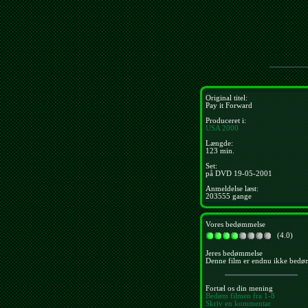
Original titel:
Pay it Forward
Produceret i:
USA
2000
Længde:
123 min.
Set:
på DVD 19-05-2001
Anmeldelse læst:
203555 gange
Vores bedømmelse
(4.0)
Jeres bedømmelse
Denne film er endnu ikke bedø
Fortæl os din mening
Bedøm filmen fra 1-8
Skriv en kommentar