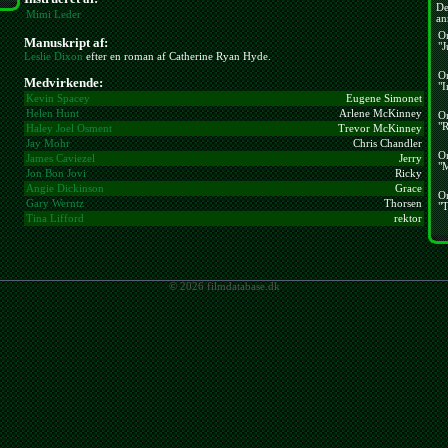
De
Mimi Leder
an
O
Manuskript af:
"J
Leslie Dixon
efter en roman af Catherine Ryan Hyde.
O
Medvirkende:
"I
Kevin Spacey
Eugene Simonet
Helen Hunt
Arlene McKinney
O
"R
Haley Joel Osment
Trevor McKinney
Jay Mohr
Chris Chandler
O
James Caviezel
Jerry
"
Jon Bon Jovi
Ricky
Angie Dickinson
Grace
O
Gary Werntz
Thorsen
"T
Tina Lifford
rektor
© 2026 filmdatabase.dk