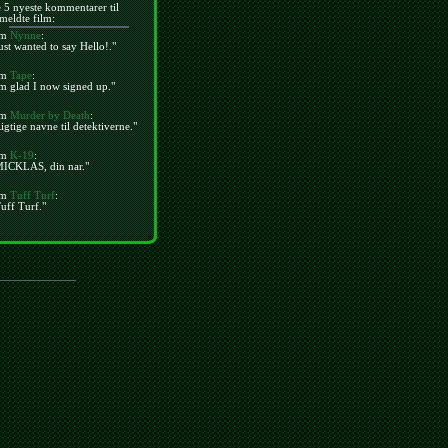
 5 nyeste kommentarer til
meldte film:
m
Nynne
:
ust wanted to say Hello!."
m
Tape
:
m glad I now signed up."
m
Murder by Death
:
igtige navne til detektiverne."
m
K-19
:
MICKLAS, din nar."
m
Tuff Turf
:
uff Turf."