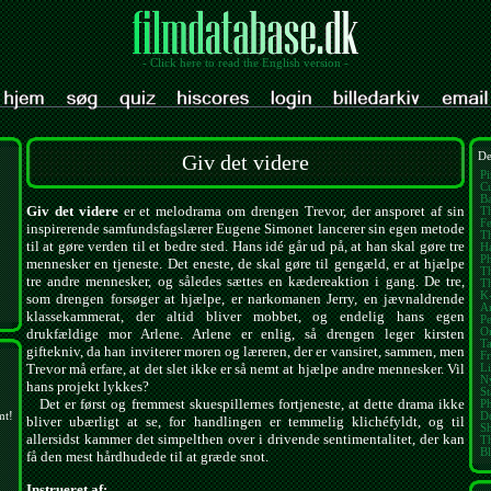
- Click here to read the English version -
Giv det videre
De
Pi
Cu
Ba
Giv det videre
er et melodrama om drengen Trevor, der ansporet af sin
Th
Fe
inspirerende samfundsfagslærer Eugene Simonet lancerer sin egen metode
T
til at gøre verden til et bedre sted. Hans idé går ud på, at han skal gøre tre
Ha
Ph
mennesker en tjeneste. Det eneste, de skal gøre til gengæld, er at hjælpe
T
tre andre mennesker, og således sættes en kædereaktion i gang. De tre,
T
K
som drengen forsøger at hjælpe, er narkomanen Jerry, en jævnaldrende
A
klassekammerat, der altid bliver mobbet, og endelig hans egen
Pe
On
drukfældige mor Arlene. Arlene er enlig, så drengen leger kirsten
T
giftekniv, da han inviterer moren og læreren, der er vansiret, sammen, men
Fr
Trevor må erfare, at det slet ikke er så nemt at hjælpe andre mennesker. Vil
Li
N
hans projekt lykkes?
St
Det er først og fremmest skuespillernes fortjeneste, at dette drama ikke
P
D
mt!
bliver ubærligt at se, for handlingen er temmelig klichéfyldt, og til
S
allersidst kammer det simpelthen over i drivende sentimentalitet, der kan
T
Bl
få den mest hårdhudede til at græde snot.
Instrueret af: