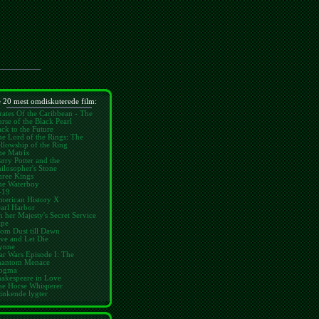
 20 mest omdiskuterede film:
rates Of the Caribbean - The
rse of the Black Pearl
ck to the Future
e Lord of the Rings: The
llowship of the Ring
he Matrix
rry Potter and the
ilosopher's Stone
hree Kings
he Waterboy
-19
merican History X
arl Harbor
 her Majesty's Secret Service
ape
om Dust till Dawn
ve and Let Die
ynne
ar Wars Episode I: The
hantom Menace
ogma
hakespeare in Love
he Horse Whisperer
inkende lygter