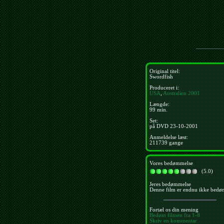
Original titel:
Swordfish
Produceret i:
USA
,
Australien
2001
Længde:
99 min.
Set:
på DVD 23-10-2001
Anmeldelse læst:
211739 gange
Vores bedømmelse
(5.0)
Jeres bedømmelse
Denne film er endnu ikke bedø
Fortæl os din mening
Bedøm filmen fra 1-8
Skriv en kommentar