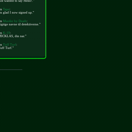
ust wanted to say Hello!."
m
Tape
:
m glad I now signed up."
m
Murder by Death
:
igtige navne til detektiverne."
m
K-19
:
MICKLAS, din nar."
m
Tuff Turf
:
uff Turf."