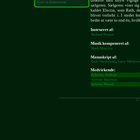
diskette med uhyre vigtige
Skriv en kommentar
sælgeren. Sælgeren viser si
kaldet Electra, som Rath, d
bliver verliebt i. I stedet 
bedre at være to end én, hvilk
Instrueret af:
Richard Donner
Musik komponeret af:
Mark Mancina
Manuskript af:
Andy Wachowski
,
Larry Wachows
Medvirkende:
Sylvester Stallone
Antonio Banderas
Julianne Moore
© 