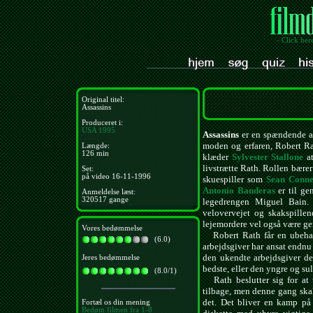
- Click her
Original titel:
Assassins
Produceret i:
USA
1995
Assassins
er en spændende ac
moden og erfaren, Robert R
Længde:
126 min
klæder
Sylvester Stallone
at
livstrætte Rath. Rollen bærer 
Set:
på video 16-11-1996
skuespiller som
Sean Conn
Antonio Banderas
er til ge
Anmeldelse læst:
320517 gange
legedrengen Miguel Bain.
velovervejet og skakspille
lejemordere vel også være ge
Vores bedømmelse
Robert Rath får en ubehage
(6.0)
arbejdsgiver har ansat endnu 
den ukendte arbejdsgiver de
Jeres bedømmelse
bedste, eller den yngre og s
(8.0/1)
Rath beslutter sig for at u
tilbage, men denne gang sk
det. Det bliver en kamp på 
Fortæl os din mening
Bedøm filmen fra 1-8