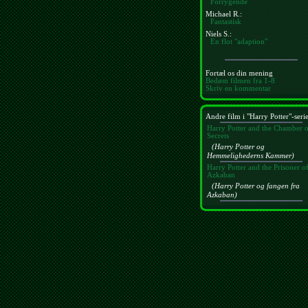
Forrygende
Michael R.:
Fantastisk
Niels S.:
En flot "adaption"
Fortæl os din mening
Bedøm filmen fra 1-8
Skriv en kommentar
Andre film i "Harry Potter"-seri
Harry Potter and the Chamber 
Secrets
(Harry Potter og
Hemmelighederns Kammer)
Harry Potter and the Prisoner o
Azkaban
(Harry Potter og fangen fra
Azkaban)