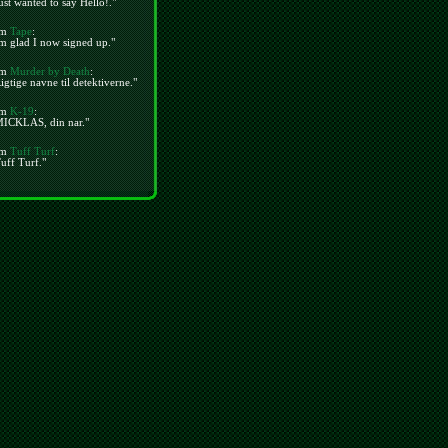
ust wanted to say Hello!."
m
Tape
:
m glad I now signed up."
m
Murder by Death
:
igtige navne til detektiverne."
m
K-19
:
MICKLAS, din nar."
m
Tuff Turf
:
uff Turf."