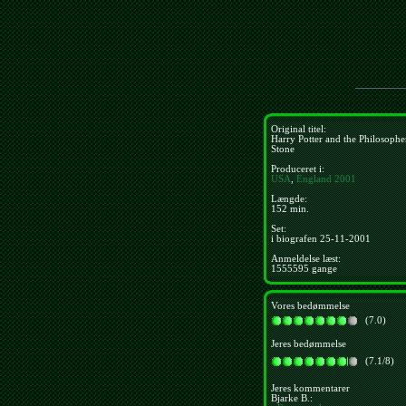
Original titel:
Harry Potter and the Philosopher
Stone
Produceret i:
USA
,
England
2001
Længde:
152 min.
Set:
i biografen 25-11-2001
Anmeldelse læst:
1555595 gange
Vores bedømmelse
(7.0)
Jeres bedømmelse
(7.1/8)
Jeres kommentarer
Bjarke B.: