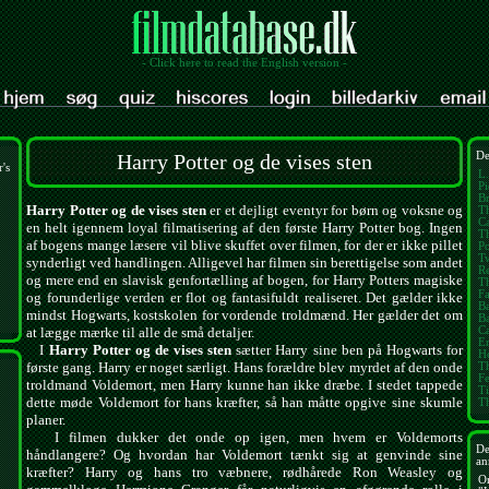
- Click here to read the English version -
Harry Potter og de vises sten
De
's
L.
Pi
Br
Harry Potter og de vises sten
er et dejligt eventyr for børn og voksne og
T
Ca
en helt igennem loyal filmatisering af den første Harry Potter bog. Ingen
Th
af bogens mange læsere vil blive skuffet over filmen, for der er ikke pillet
Po
Tw
synderligt ved handlingen. Alligevel har filmen sin berettigelse som andet
Re
og mere end en slavisk genfortælling af bogen, for Harry Potters magiske
Th
Fa
og forunderlige verden er flot og fantasifuldt realiseret. Det gælder ikke
B
mindst Hogwarts, kostskolen for vordende troldmænd. Her gælder det om
Ba
Ca
at lægge mærke til alle de små detaljer.
E
I
Harry Potter og de vises sten
sætter Harry sine ben på Hogwarts for
H
første gang. Harry er noget særligt. Hans forældre blev myrdet af den onde
T
Fe
troldmand Voldemort, men Harry kunne han ikke dræbe. I stedet tappede
Ti
dette møde Voldemort for hans kræfter, så han måtte opgive sine skumle
T
planer.
I filmen dukker det onde op igen, men hvem er Voldemorts
De
håndlangere? Og hvordan har Voldemort tænkt sig at genvinde sine
an
kræfter? Harry og hans tro væbnere, rødhårede Ron Weasley og
O