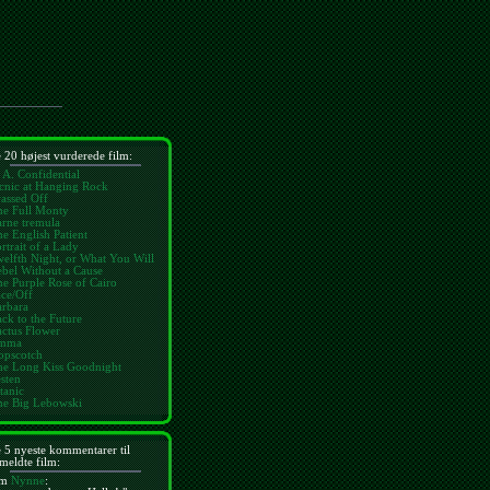
 20 højest vurderede film:
 A. Confidential
cnic at Hanging Rock
assed Off
he Full Monty
rne tremula
e English Patient
rtrait of a Lady
elfth Night, or What You Will
bel Without a Cause
e Purple Rose of Cairo
ce/Off
arbara
ck to the Future
ctus Flower
mma
opscotch
he Long Kiss Goodnight
sten
tanic
he Big Lebowski
 5 nyeste kommentarer til
meldte film:
m
Nynne
: