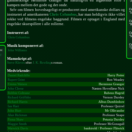
gammelkloge Hermione Granger får naturligvis en afgørende rolle i
"J
kampen mellem det gode og det onde.
Selv om filmen hovedsageligt er produceret med amerikanske dollars og
O
"I
instrueret af amerikaneren
Chris Columbus
, har man heldigvis ikke villet
rokke ved filmens engelske baggrund. Filmen er optaget i England med
O
engelske skuespillere i alle rollerne.
"R
Instrueret af:
O
"
Chris Columbus
O
Musik komponeret af:
"T
en:
John Williams
of
Manuskript af:
Steve Kloves
efter
J. K. Rowling
s roman.
Medvirkende:
f
Daniel Radcliffe
Harry Potter
Rupert Grint
Ron Weasley
Emma Watson
Hermione Granger
John Cleese
Næsten Hovedløse Nick
Robbie Coltrane
Rubeus Hagrid
Richard Griffiths
Vernon Dursley
Richard Harris
Albus Dumbledore
Ian Hart
Professor Quirrel
John Hurt
Mr Ollivander
Alan Rickman
Professor Snape
Fiona Shaw
Petunia Dursley
Maggie Smith
Professor McGonagall
Warwick Davis
banktrold / Professor Flitwick