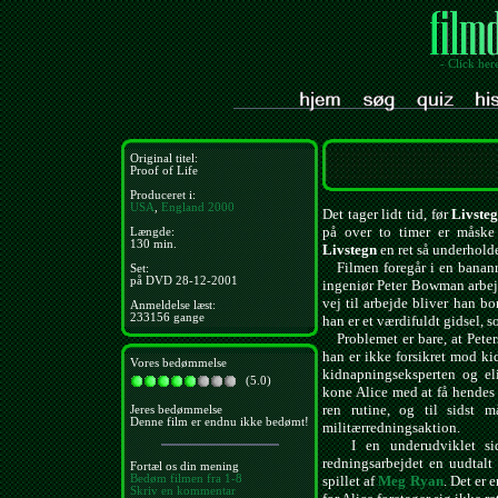
- Click her
Original titel:
Proof of Life
Produceret i:
USA
,
England
2000
Det tager lidt tid, før
Livste
på over to timer er måske 
Længde:
130 min.
Livstegn
en ret så underhold
Filmen foregår i en bananre
Set:
på DVD 28-12-2001
ingeniør Peter Bowman arbej
vej til arbejde bliver han bo
Anmeldelse læst:
233156 gange
han er et værdifuldt gidsel,
Problemet er bare, at Peters
han er ikke forsikret mod ki
Vores bedømmelse
kidnapningseksperten og eli
(5.0)
kone Alice med at få hendes
ren rutine, og til sidst
Jeres bedømmelse
Denne film er endnu ikke bedømt!
militærredningsaktion.
I en underudviklet sideh
redningsarbejdet en uudtalt
Fortæl os din mening
Bedøm filmen fra 1-8
spillet af
Meg Ryan
. Det er
Skriv en kommentar