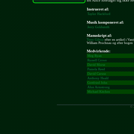
for Alice foretager sig ikke r
Instrueret af:
Taylor Hackford
Musik komponeret af:
Jerry Goldsmith
Manuskript af:
Tony Gilroy
efter en artikel i Va
William Prochnau og efter bogen
Medvirkende:
Meg Ryan
Russell Crowe
David Morse
Pamela Reed
David Caruso
Anthony Heald
Gottfried John
Alun Armstrong
Michael Kitchen
© 