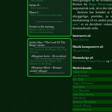
udbygningen af de kvindeli
Den bedste...
Bortset fra
Hugo Weaving
s
Stefan N.:
majestætisk nok, så er der tal
Ikke imponeret
Jackson har formået at bev
Maria C.:
Peter Jackson har remt plet
uhyggelige, poetiske, ja s
modsætning til en anden po
sten"
er en decideret vokse
Fortæl os din mening
fremtrædende rolle.
Bedøm filmen fra 1-8
Skriv en kommentar
Instrueret af:
Peter Jackson
Andre film i "The Lord Of The
Rings"-serien:
Musik komponeret af:
The Lord of the Rings: The Two
Howard Shore
Towers
(Ringenes herre - De to tårne)
Manuskript af:
The Lord of the Rings: The
Fran Walsh
,
Philippa Boyens
og
P
Return of the King
Medvirkende:
(Ringenes Herre - Kongen
vender tilbage)
Elijah Wood
Ian McKellen
Liv Tyler
Viggo Mortensen
Sean Astin
Cate Blanchett
John Rhys-Davies
Billy Boyd
Dominic Monaghan
Orlando Bloom
Christopher Lee