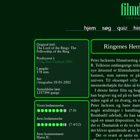
- Click her
Original titel:
Ringenes Herr
The Lord of the Rings: The
Fellowship of the Ring
Produceret i:
Peter Jacksons filmatisering 
USA
,
New Zealand
2001
R. Tolkiens omfangsrige trilo
Længde:
nye årtusind er filmindustrie
178 min.
kunnen, som næsten er påk
Set:
univers. Til eksempel ville
i biografen 18-01-2002
menneskehøjde for ikke så fo
Anmeldelse læst:
I denne første film og bog
1237394 gange
han begiver sig ud på en faref
siden også af en dværg, en 
Peter Jackson og hans manu
Vores bedømmelse
nogle ændringer i handli
(7.0)
Bombadil udeladt, da han sæt
Jeres bedømmelse
også en smart disposition, f
(7.4/12)
det er. Dramatisk er de to ef
det bliver spændende at se, 
Jeres kommentarer
Det er svært at sætte en f
Maria H.: