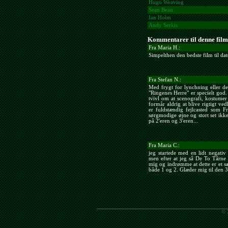
Hugo Weaving
Sean Bean
Ian Holm
Andy Serkis
Kommentarer til denne film
Fra Maria H.:
Simpelthen den bedste film til dat
Fra Stefan N.:
Med frygt for lynchning eller d
"Ringenes Herre" er specielt god.
tvivl om at scenografi, kostumer 
formår aldrig at blive rigtigt v
er fuldstændig fejlcasted som 
sørgmodige øjne og stort set ikke
på 2'eren og 3'eren...
Fra Maria C.:
jeg startede med en lidt negativ
men efter at jeg så De To Tårne
mig og indrømme at dette er et s
både 1 og 2. Glæder mig til den
© 