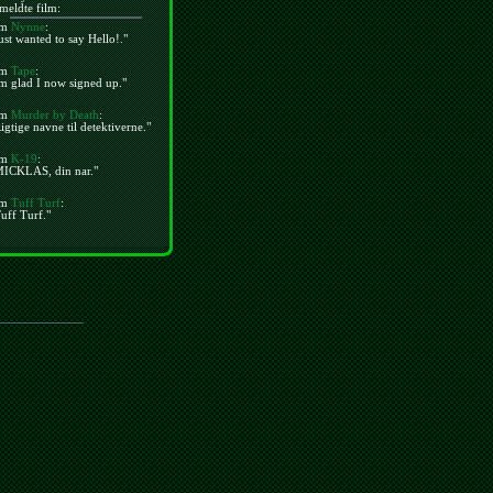
meldte film:
m
Nynne
:
ust wanted to say Hello!."
m
Tape
:
m glad I now signed up."
m
Murder by Death
:
igtige navne til detektiverne."
m
K-19
:
MICKLAS, din nar."
m
Tuff Turf
:
uff Turf."