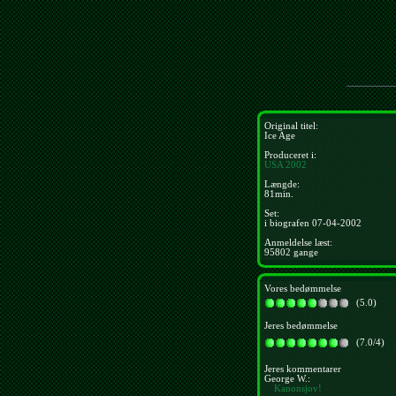
Original titel:
Ice Age
Produceret i:
USA
2002
Længde:
81min.
Set:
i biografen 07-04-2002
Anmeldelse læst:
95802 gange
Vores bedømmelse
(5.0)
Jeres bedømmelse
(7.0/4)
Jeres kommentarer
George W.:
Kanonsjov!