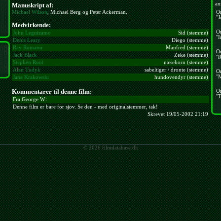
an
Manuskript af:
Michael Wilson
, Michael Berg og Peter Ackerman.
O
"J
Medvirkende:
O
John Leguizamo
Sid (stemme)
"I
Denis Leary
Diego (stemme)
Ray Romano
Manfred (stemme)
O
Jack Black
Zeke (stemme)
"R
Stephen Root
næsehorn (stemme)
Alan Tudyk
sabeltiger / dronte (stemme)
O
"
Jane Krakowski
hundovendyr (stemme)
Kommentarer til denne film:
O
"T
Fra George W.:
Denne film er bare for sjov. Se den - med originalstemmer, tak!
Skrevet 19/05-2002 21:19
© 2026 filmdatabase.dk