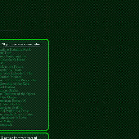
 20 populæreste anmeldelser:
cnic at Hanging Rock
ff Turf
rry Potter and the
ilosopher's Stone
-19
ck to the Future
urder by Death
ar Wars Episode I: The
hantom Menace
e Lord of the Rings: The
llowship of the Ring
arl Harbor
atman Begins
he Phantom of the Opera
ctus Flower
merican History X
y Name Is Joe
erican Graffiti
bel Without a Cause
e Purple Rose of Cairo
hakespeare in Love
he Matrix
opscotch
 5 nyeste kommentarer til