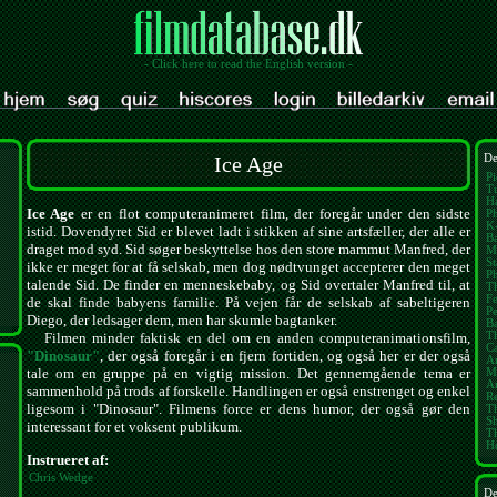
- Click here to read the English version -
Ice Age
De
Pi
Tu
Ha
Ice Age
er en flot computeranimeret film, der foregår under den sidste
Ph
K
istid. Dovendyret Sid er blevet ladt i stikken af sine artsfæller, der alle er
Ba
draget mod syd. Sid søger beskyttelse hos den store mammut Manfred, der
M
St
ikke er meget for at få selskab, men dog nødtvunget accepterer den meget
P
talende Sid. De finder en menneskebaby, og Sid overtaler Manfred til, at
Th
Fe
de skal finde babyens familie. På vejen får de selskab af sabeltigeren
Pe
Diego, der ledsager dem, men har skumle bagtanker.
B
T
Filmen minder faktisk en del om en anden computeranimationsfilm,
Ca
"Dinosaur"
, der også foregår i en fjern fortiden, og også her er der også
A
tale om en gruppe på en vigtig mission. Det gennemgående tema er
M
Am
sammenhold på trods af forskelle. Handlingen er også enstrenget og enkel
Re
ligesom i "Dinosaur". Filmens force er dens humor, der også gør den
Th
S
interessant for et voksent publikum.
T
H
Instrueret af:
Chris Wedge
De