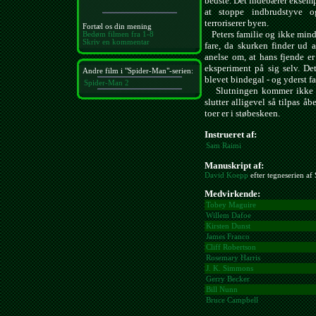
bedste. Det indebærer eksemp
at stoppe indbrudstyve 
terroriserer byen.
Fortæl os din mening
Peters familie og ikke min
Bedøm filmen fra 1-8
Skriv en kommentar
fare, da skurken finder ud a
anelse om, at hans fjende er
eksperiment på sig selv. De
Andre film i "Spider-Man"-serien:
blevet bindegal - og yderst fa
Spider-Man 2
Slutningen kommer ikke so
slutter alligevel så tilpas åb
toer er i støbeskeen.
Instrueret af:
Sam Raimi
Manuskript af:
David Koepp
efter tegneserien af
Medvirkende:
Tobey Maguire
Willem Dafoe
Kirsten Dunst
James Franco
Cliff Robertson
Rosemary Harris
J. K. Simmons
Gerry Becker
Bill Nunn
Bruce Campbell