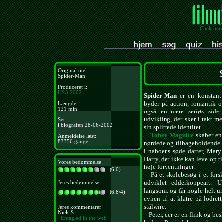
- Click her
Original titel:
Spider-Man
Produceret i:
USA
2002
Spider-Man
er en konstant 
byder på action, romantik 
Længde:
121 min.
også en mere seriøs side 
udvikling, der sker i takt m
Set:
i biografen 28-06-2002
sin splittede identitet.
Tobey Maguire
skaber en
Anmeldelse læst:
83356 gange
nørdede og tilbageholdende P
i naboens søde datter, Mary
Harry, der ikke kan leve op 
Vores bedømmelse
høje forventninger.
(6.0)
På et skolebesøg i et forskn
udviklet edderkoppeart. 
Jeres bedømmelse
langsomt og får nogle helt un
(6.8/4)
evnen til at klatre på lodret
stålwire.
Jeres kommentarer
Niels S.:
Peter, der er en flink og bes
Entagled in the web