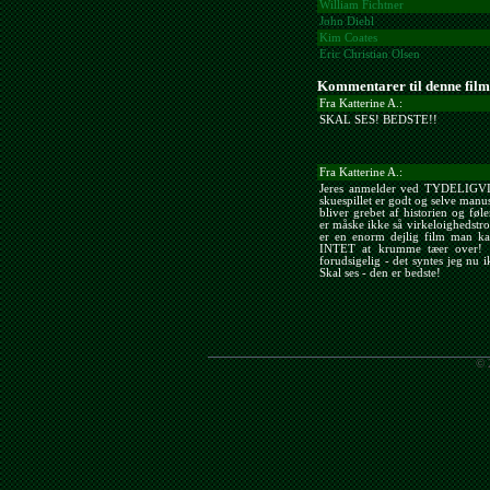
William Fichtner
John Diehl
Kim Coates
Eric Christian Olsen
Kommentarer til denne film
Fra Katterine A.:
SKAL SES! BEDSTE!!
Fra Katterine A.:
Jeres anmelder ved TYDELIGVI
skuespillet er godt og selve man
bliver grebet af historien og fø
er måske ikke så virkeloighedstro
er en enorm dejlig film man k
INTET at krumme tæer over! Må
forudsigelig - det syntes jeg nu i
Skal ses - den er bedste!
© 