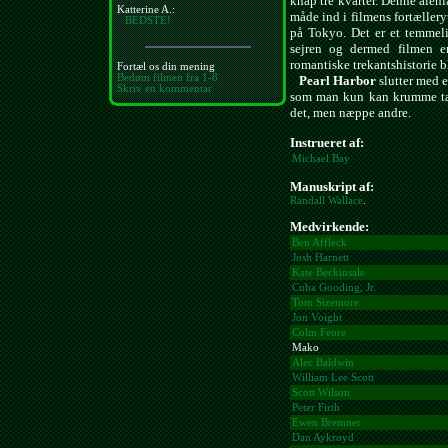
knap tre kvarter. Denne alen
Katterine A.:
måde ind i filmens fortæller
BEDSTE!
på Tokyo. Det er et temmeli
sejren og dermed filmen e
romantiske trekantshistorie b
Fortæl os din mening
Bedøm filmen fra 1-8
Pearl Harbor
slutter med e
Skriv en kommentar
som man kun kan krumme tæe
det, men næppe andre.
Instrueret af:
Michael Bay
Manuskript af:
Randall Wallace
.
Medvirkende:
Ben Affleck
Josh Harnett
Kate Beckinsale
Cuba Gooding, Jr.
Tom Sizemore
Jon Voight
Colm Feore
Mako
Alec Baldwin
William Lee Scott
Scott Wilson
Peter Firth
Ewen Bremner
Dan Aykroyd