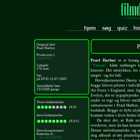
- Click her
Original titel:
P
Pearl Harbor
Produceret i:
USA
2001
Pearl Harbor
er et forsøg
"Titanic"
både indfanger i
Længde:
176 min.
historie. Det mislykkes, for
meget - og for lidt.
Set:
på DVD 12-07-2002
Hovedpersonerne Danny og 
begge blevet piloter i luftvåb
Anmeldelse læst:
1313569 gange
Air Force i England, men lig
Evelyn, der er sygeplejerske
under et togt og bliver me
Vores bedømmelse
udstationeret i Pearl Harbor
(4.0)
budskab. Begge er dybt ulykk
komme videre i livet finder 
Jeres bedømmelse
Da sker det, at Rafe uve
(8.0/1)
overlevet, men da han kommer
Denne melodramatiske og ret
Jeres kommentarer
Katterine A.:
dog afbrudt af det pludseli
den er KANON