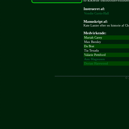
to kiksede barndomsveninder
Instrueret af:
Vondie Curtis-Hall
Manuskript af:
Kate Lanier efter en historie af Ch
Medvirkende:
Mariah Carey
Max Beesley
Da Brat
Tia Texada
Valarie Pettiford
Ann Magnuson
Dorian Harewood
© 