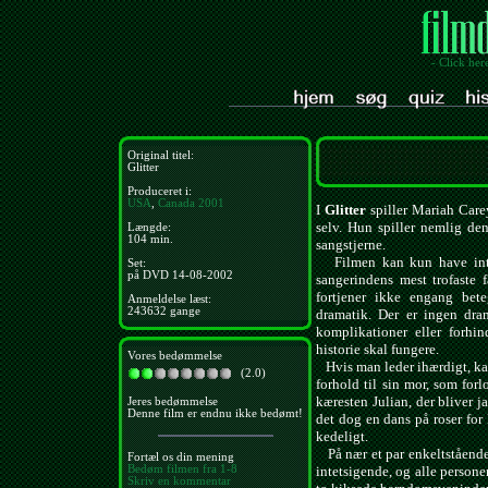
- Click her
Original titel:
Glitter
Produceret i:
USA
,
Canada
2001
I
Glitter
spiller Mariah Carey
selv. Hun spiller nemlig den
Længde:
104 min.
sangstjerne.
Filmen kan kun have inter
Set:
på DVD 14-08-2002
sangerindens mest trofaste 
fortjener ikke engang bet
Anmeldelse læst:
243632 gange
dramatik. Der er ingen dra
komplikationer eller forhi
historie skal fungere.
Vores bedømmelse
Hvis man leder ihærdigt, kan m
(2.0)
forhold til sin mor, som forl
kæresten Julian, der bliver j
Jeres bedømmelse
Denne film er endnu ikke bedømt!
det dog en dans på roser for B
kedeligt.
På nær et par enkeltstående
Fortæl os din mening
Bedøm filmen fra 1-8
intetsigende, og alle personer
Skriv en kommentar