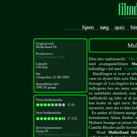
- Click her
Original titel:
Mul
Mulholland Dr.
Produceret i:
USA
,
Frankrig
2001
Efter den traditionelle
"The 
med avantgardefilmen
Mu
Længde:
146 min.
billeddigt i stil med
"Lost H
Handlingen er svær at refer
Set:
i biografen 22-08-2002
være en dyster film noir. D
firetoget til Los Angeles for 
Anmeldelse læst:
208126 gange
indlogeres hos sin tante, so
en mørkhåret skønhed, som k
trafikuheld og lider af så 
Vores bedømmelse
kan huske sit eget navn. Bet
(5.0)
mysteriet, men det er ikke helt
En anden af filmens mange 
Jeres bedømmelse
Instruktøren Adam Kesher er
(7.5/2)
Mafiaen forsøger at presse fi
Camilla Rhodes spille hovedr
Jeres kommentarer
Gorgs H.:
Hvad
Mulholland Dri
"Just forget you ever saw it. It's