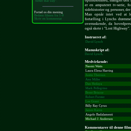
opfindsomhed, mangler den i 
better that way".
er en amputeret tv-serie, f
sidehistorier og personer, der
Fortæl os din mening
Man opnår intet ved at l
Bedøm filmen fra 1-8
fortælling i Lynchs drømmea
Skriv en kommentar
overraskende, da hovedperso
også skete i "Lost Highway".
Instrueret af:
David Lynch
Manuskript af:
David Lynch
.
Medvirkende:
Naomi Watts
Laura Elena Harring
Justin Theroux
Ann Miller
Dan Hedaya
Mark Pellegrino
Brent Briscoe
Robert Forster
Lee Grant
Billy Ray Cyrus
James Karen
Angelo Badalamenti
Michael J. Anderson
Kommentarer til denne film