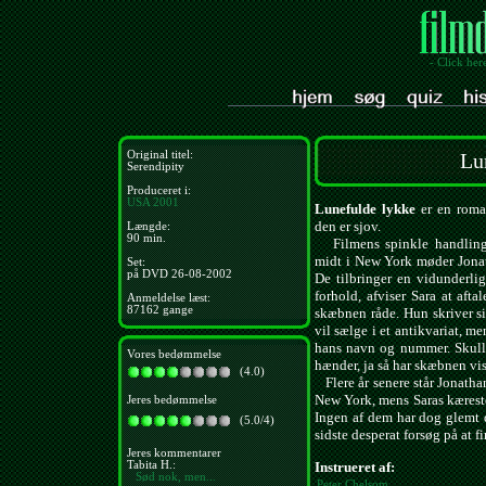
- Click her
Original titel:
Lu
Serendipity
Produceret i:
USA
2001
Lunefulde lykke
er en roman
den er sjov.
Længde:
90 min.
Filmens spinkle handling 
midt i New York møder Jona
Set:
på DVD 26-08-2002
De tilbringer en vidunderli
forhold, afviser Sara at afta
Anmeldelse læst:
87162 gange
skæbnen råde. Hun skriver s
vil sælge i et antikvariat, m
hans navn og nummer. Skull
Vores bedømmelse
hænder, ja så har skæbnen vi
(4.0)
Flere år senere står Jonathan
New York, mens Saras kæreste 
Jeres bedømmelse
Ingen af dem har dog glemt d
(5.0/4)
sidste desperat forsøg på at f
Jeres kommentarer
Tabita H.:
Instrueret af:
Sød nok, men...
Peter Chelsom