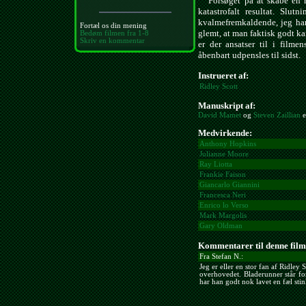
Forsøget på at skabe en ri
katastrofalt resultat. Slu
kvalmefremkaldende, jeg har 
Fortæl os din mening
glemt, at man faktisk godt 
Bedøm filmen fra 1-8
Skriv en kommentar
er der ansatser til i filme
åbenbart udpensles til sidst.
Instrueret af:
Ridley Scott
Manuskript af:
David Mamet
og
Steven Zaillian
e
Medvirkende:
Anthony Hopkins
Julianne Moore
Ray Liotta
Frankie Faison
Giancarlo Giannini
Francesca Neri
Enrico lo Verso
Mark Margolis
Gary Oldman
Kommentarer til denne film
Fra Stefan N.:
Jeg er eller en stor fan af Ridley 
overhovedet. Bladerunner står f
har han godt nok lavet en fæl stink