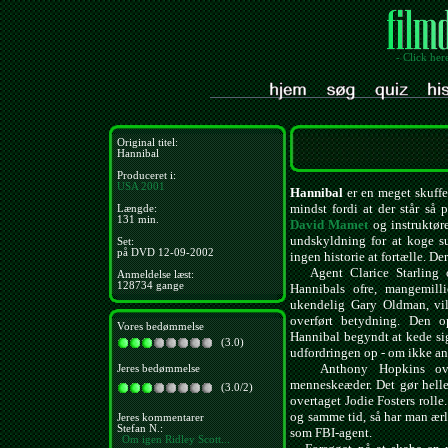
- Click her
Original titel:
Hannibal
Produceret i:
USA
2001
Hannibal
er en meget skuffe
mindst fordi at der står så
Længde:
131 min.
David Mamet
og instruktø
undskyldning for at koge su
Set:
på DVD 12-09-2002
ingen historie at fortælle. De
Agent Clarice Starling o
Anmeldelse læst:
128734 gange
Hannibals ofre, mangemill
ukendelig Gary Oldman, vil
overført betydning. Den o
Vores bedømmelse
Hannibal begyndt at kede sig l
(3.0)
udfordringen op - om ikke and
Anthony Hopkins oversp
Jeres bedømmelse
menneskeæder. Det gør helle
(3.0/2)
overtaget Jodie Fosters roll
og samme tid, så har man ærli
Jeres kommentarer
Stefan N.:
som FBI-agent.
Om igen Ridley Scott...