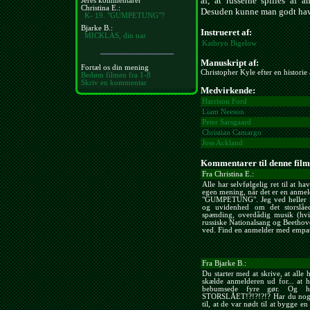
af, at russerne spilles af a
Jeres kommentarer
Christina E.:
Desuden kunne man godt have 
K- 19. "GUMPETUNG"?
Bjarke B.:
Instrueret af:
MICKLAS, din nar
Kathryn Bigelow
Manuskript af:
Fortæl os din mening
Christopher Kyle efter en historie
Bedøm filmen fra 1-8
Skriv en kommentar
Medvirkende:
Harrison Ford
Liam Neeson
Peter Sarsgaard
Christian Camargo
Joss Ackland
Kommentarer til denne film
Fra Christina E.:
Alle har selvfølgelig ret til at 
egen mening, når det er en anmeld
"GUMPETUNG". Jeg ved heller i
og uvidenhed om det storslåed
spænding, overdådig musik (hvi
russiske Nationalsang og Beethove
ved. Find en anmelder med empati,
Fra Bjarke B.:
Du starter med at skrive, at alle 
skælde anmelderen ud for... at 
bebumsede fyre gør. Og he
STORSLÅET!?!?!?!? Har du nogen
til, at de var nødt til at bygge