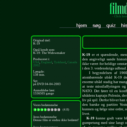
- Click her
Original titel:
K-19
Også kendt som:
K-19: The Widowmaker
K-19
er et spændende, men 
den angiveligt sande histo
Produceret i:
USA
,
England
,
Tyskland
,
Canada
ikke været for heldige omst
2002
i den 3. verdenskrigs udbrud.
Længde:
I begyndelsen af 1960'e
138 min.
atombærende ubåd K-19 den
Set:
enorme ubåd stadig har mange
på DVD 04-04-2003
at teste missilaffyringen o
Anmeldelse læst:
NATO. Det fører til en konf
1556505 gange
ubådens kaptajn Polenin, der
liv på spil. Derfor bliver han
den barske og partitro Vost
Vores bedømmelse
kunnen og følge sine ordre, 
(4.0)
livet.
Jeres bedømmelse
K-19
kunne godt være ble
Denne film er endnu ikke bedømt!
gumpetung med sine langt ove