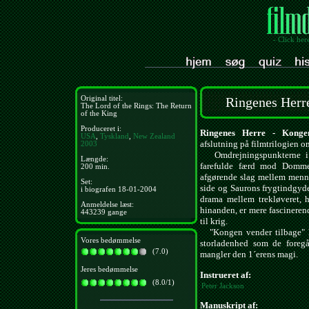
- Click her
Original titel:
Ringenes Herre
The Lord of the Rings: The Return
of the King
Produceret i:
Ringenes Herre - Konge
USA
,
Tyskland
,
New Zealand
afslutning på filmtrilogien 
2003
Omdrejningspunkterne i 3
Længde:
farefulde færd mod Domme
200 min.
afgørende slag mellem menne
Set:
side og Saurons frygtindgyd
i biografen 18-01-2004
drama mellem trekløveret,
Anmeldelse læst:
hinanden, er mere fascineren
443239 gange
til krig.
"Kongen vender tilbage" h
Vores bedømmelse
storladenhed som de foregå
(7.0)
mangler den 1´erens magi.
Jeres bedømmelse
Instrueret af:
(8.0/1)
Peter Jackson
Manuskript af: