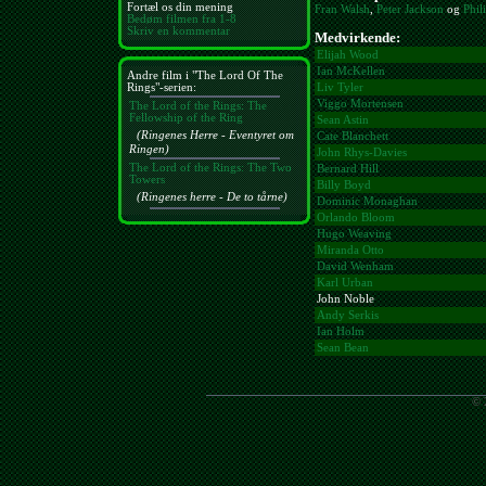
Fortæl os din mening
Fran Walsh
,
Peter Jackson
og
Phil
Bedøm filmen fra 1-8
Skriv en kommentar
Medvirkende:
Elijah Wood
Ian McKellen
Andre film i "The Lord Of The
Rings"-serien:
Liv Tyler
Viggo Mortensen
The Lord of the Rings: The
Fellowship of the Ring
Sean Astin
(Ringenes Herre - Eventyret om
Cate Blanchett
Ringen)
John Rhys-Davies
The Lord of the Rings: The Two
Bernard Hill
Towers
Billy Boyd
(Ringenes herre - De to tårne)
Dominic Monaghan
Orlando Bloom
Hugo Weaving
Miranda Otto
David Wenham
Karl Urban
John Noble
Andy Serkis
Ian Holm
Sean Bean
© 