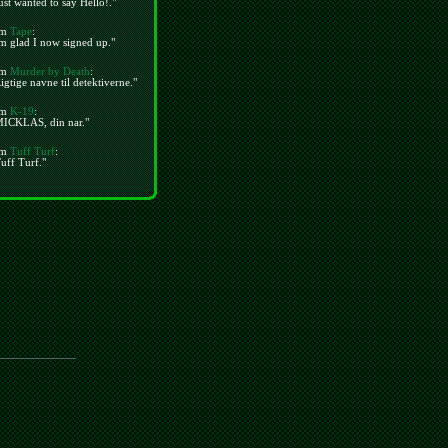
ust wanted to say Hello!."
m
Tape
:
m glad I now signed up."
m
Murder by Death
:
igtige navne til detektiverne."
m
K-19
:
MICKLAS, din nar."
m
Tuff Turf
:
uff Turf."