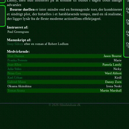
Landy, men hun insisterer på at komme til bunds i sagen trods mange
"J
advarsler.
Bourne duellen
er intet mindre end en fremragende toer, der kombinerer
O
"I
et sindrigt plot, der fortælles i et hæsblæsende tempo, med en rå realisme,
der ligger lysår fra de fleste moderne actionfilms effektjageri.
O
"R
Instrueret af:
Paul Greengrass
O
"
Manuskript af:
O
Tony Gilroy
efter en roman af Robert Ludlum
"T
Medvirkende:
Matt Damon
Jason Bourne
Franka Potente
Marie
Joan Allen
Pamela Landy
Julia Stiles
Nicky
Brian Cox
Ward Abbott
Karl Urban
Kirill
Gabriel Mann
Danny Zorn
Oksana Akinshina
Irena Neski
Tomas Arana
Martin Marshall
© 2026 filmdatabase.dk