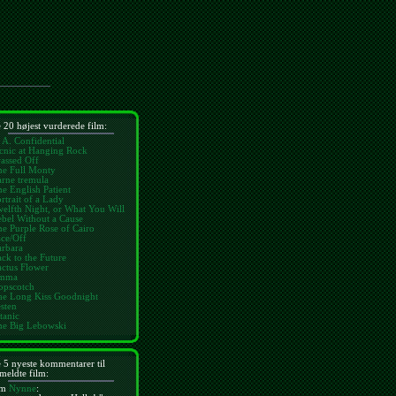
 20 højest vurderede film:
 A. Confidential
cnic at Hanging Rock
assed Off
he Full Monty
rne tremula
e English Patient
rtrait of a Lady
elfth Night, or What You Will
bel Without a Cause
e Purple Rose of Cairo
ce/Off
arbara
ck to the Future
ctus Flower
mma
opscotch
he Long Kiss Goodnight
sten
tanic
he Big Lebowski
 5 nyeste kommentarer til
meldte film:
m
Nynne
: