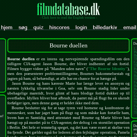
- Click here to read the English version -
Bourne duellen
De
L.
Pi
Br
Bourne duellen
er en intens og nervepirrende spændingsfilm om den
T
Ca
tidligere CIA-agent Jason Bourne, der bliver indhentet af sin fortid.
Th
Filmen bygger videre på "Manden uden navn" (
"The Bourne Identity"
),
Po
Tw
men den præsenterer problemstillingerne, Bournes hukommelsestab og
Re
jagten på ham, så behændigt, at alle har en chance for at hænge på.
Th
Fa
Jason Bourne og hans kæreste Marie har længe levet en anonym og
B
næsten lykkelig tilværelse i Goa, selv om Bourne stadig lider under
Ba
Ca
ubehagelige mareridt, hvor glimt af hans blodige fortid dukker op til
E
overfladen. Idyllen bliver brat afbrudt, da parret må på flugt fra en ukendt
H
forfølger igen, men denne gang er heldet ikke med dem.
T
Fe
Bourne beslutter sig for at tage tyren ved hornene og konfrontere de
Ti
mennesker, som har jaget ham på flugt og som måske kan fortælle ham,
T
mt!
hvem han er. Samtidig med attentatet mod Bourne og Marie bliver han
hængt op på mordet på to CIA-agenter, der deltog i en storstilet operation
De
i Berlin. Det hele er temmelig speget, og det kan være svært at skelne ven
an
fra fjende. Det gælder også for lederen af den fejlslagne operation, Pamela
O