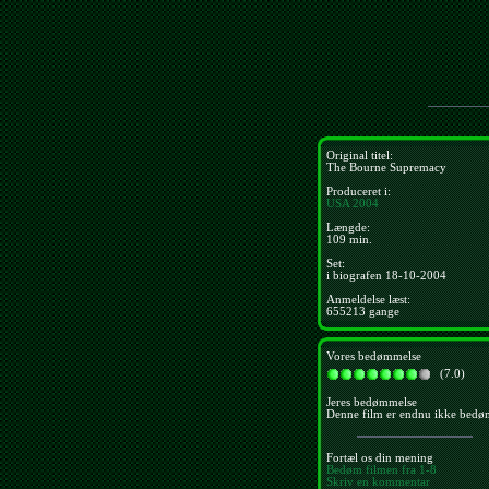
Original titel:
The Bourne Supremacy
Produceret i:
USA
2004
Længde:
109 min.
Set:
i biografen 18-10-2004
Anmeldelse læst:
655213 gange
Vores bedømmelse
(7.0)
Jeres bedømmelse
Denne film er endnu ikke bedø
Fortæl os din mening
Bedøm filmen fra 1-8
Skriv en kommentar