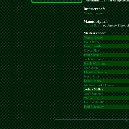
mellemmanden får et hjerteti
Instrueret af:
Warren Beatty
Manuskript af:
Warren Beatty
og Jeremy Pikser eft
Medvirkende:
Warren Beatty
Halle Berry
Don Cheadle
Oliver Platt
Paul Sorvino
Jack Warden
Isaiah Washington
Sean Astin
Christine Baranski
Nora Dunn
Laurie Metcalf
Michael Clarke Duncan
Joshua Malina
Josef Sommer
William Baldwin
George Hamilton
Paul Mazursky
© 