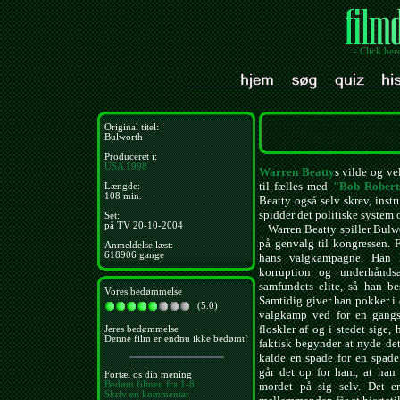
- Click her
Original titel:
Bulworth
Produceret i:
USA
1998
Warren Beatty
s vilde og ve
til fælles med
"Bob Robert
Længde:
108 min.
Beatty også selv skrev, inst
spidder det politiske system 
Set:
på TV 20-10-2004
Warren Beatty spiller Bulwor
på genvalg til kongressen. F
Anmeldelse læst:
618906 gange
hans valgkampagne. Han h
korruption og underhånds
samfundets elite, så han bes
Vores bedømmelse
Samtidig giver han pokker i 
(5.0)
valgkamp ved for en gangs 
floskler af og i stedet sige,
Jeres bedømmelse
Denne film er endnu ikke bedømt!
faktisk begynder at nyde det
kalde en spade for en spade.
går det op for ham, at han
Fortæl os din mening
Bedøm filmen fra 1-8
mordet på sig selv. Det er
Skriv en kommentar