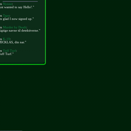
m
Nynne
:
ust wanted to say Hello!."
m
Tape
:
m glad I now signed up."
m
Murder by Death
:
igtige navne til detektiverne."
m
K-19
:
MICKLAS, din nar."
m
Tuff Turf
:
uff Turf."