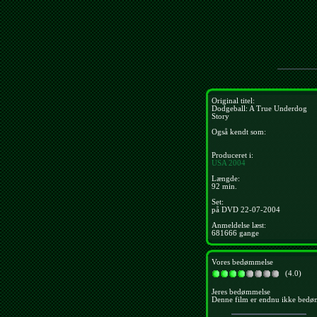
Original titel:
Dodgeball: A True Underdog
Story
Også kendt som:
Produceret i:
USA
2004
Længde:
92 min.
Set:
på DVD 22-07-2004
Anmeldelse læst:
681666 gange
Vores bedømmelse
(4.0)
Jeres bedømmelse
Denne film er endnu ikke bedø