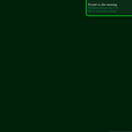
Fortæl os din mening
Bedøm filmen fra 1-8
Skriv en kommentar