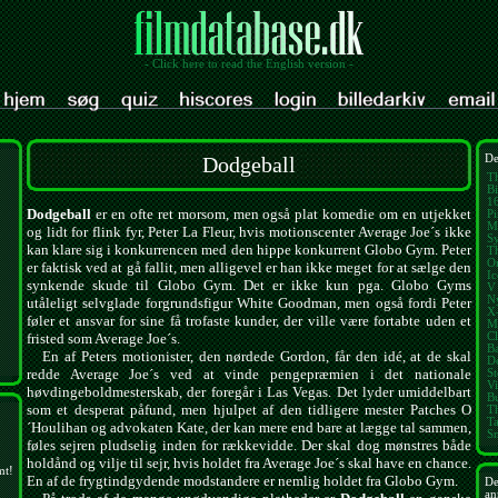
- Click here to read the English version -
Dodgeball
De
T
Bi
1
Dodgeball
er en ofte ret morsom, men også plat komedie om en utjekket
Pi
M
og lidt for flink fyr, Peter La Fleur, hvis motionscenter Average Joe´s ikke
Sy
kan klare sig i konkurrencen med den hippe konkurrent Globo Gym. Peter
T
O
er faktisk ved at gå fallit, men alligevel er han ikke meget for at sælge den
I
synkende skude til Globo Gym. Det er ikke kun pga. Globo Gyms
V 
N
utåleligt selvglade forgrundsfigur White Goodman, men også fordi Peter
X
føler et ansvar for sine få trofaste kunder, der ville være fortabte uden et
M
Cl
fristed som Average Joe´s.
B
En af Peters motionister, den nørdede Gordon, får den idé, at de skal
D
redde Average Joe´s ved at vinde pengepræmien i det nationale
St
V
høvdingeboldmesterskab, der foregår i Las Vegas. Det lyder umiddelbart
B
som et desperat påfund, men hjulpet af den tidligere mester Patches O
T
T
´Houlihan og advokaten Kate, der kan mere end bare at lægge tal sammen,
S
føles sejren pludselig inden for rækkevidde. Der skal dog mønstres både
holdånd og vilje til sejr, hvis holdet fra Average Joe´s skal have en chance.
mt!
En af de frygtindgydende modstandere er nemlig holdet fra Globo Gym.
De
an