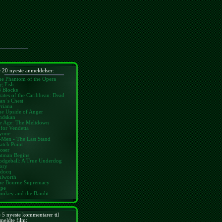
 20 nyeste anmeldelser:
he Phantom of the Opera
g Fish
6 Blocks
rates of the Caribbean: Dead
an´s Chest
riana
he Upside of Anger
ndskan
ce Age: The Meltdown
for Vendetta
ynne
-Men - The Last Stand
atch Point
oser
atman Begins
odgeball: A True Underdog
ory
idocq
ulworth
he Bourne Supremacy
ape
mokey and the Bandit
 5 nyeste kommentarer til
meldte film: