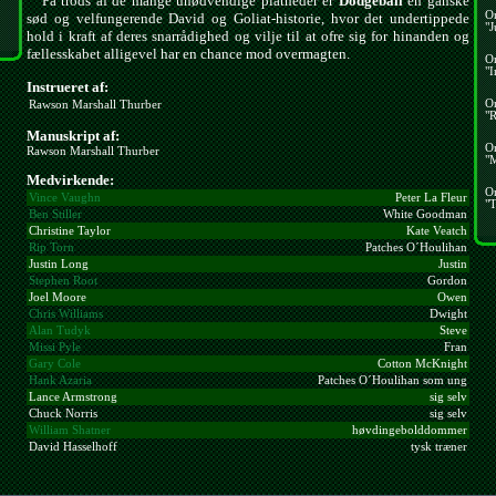
På trods af de mange unødvendige platheder er
Dodgeball
en ganske
O
sød og velfungerende David og Goliat-historie, hvor det undertippede
"J
hold i kraft af deres snarrådighed og vilje til at ofre sig for hinanden og
fællesskabet alligevel har en chance mod overmagten.
O
"I
Instrueret af:
O
Rawson Marshall Thurber
"R
Manuskript af:
O
Rawson Marshall Thurber
"
Medvirkende:
O
Vince Vaughn
Peter La Fleur
"T
Ben Stiller
White Goodman
Christine Taylor
Kate Veatch
Rip Torn
Patches O´Houlihan
Justin Long
Justin
Stephen Root
Gordon
Joel Moore
Owen
Chris Williams
Dwight
Alan Tudyk
Steve
Missi Pyle
Fran
Gary Cole
Cotton McKnight
Hank Azaria
Patches O´Houlihan som ung
Lance Armstrong
sig selv
Chuck Norris
sig selv
William Shatner
høvdingebolddommer
David Hasselhoff
tysk træner