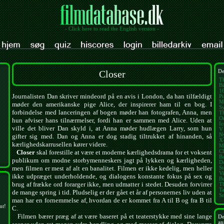
- Click here to read the English version -
Closer
De
T
Bi
1
Journalisten Dan skriver mindeord på en avis i London, da han tilfældigt
Pi
M
møder den amerikanske pige Alice, der inspirerer ham til en bog. I
Sy
forbindelse med lanceringen af bogen møder han fotografen, Anna, men
T
O
hun afviser hans tilnærmelser, fordi han er sammen med Alice. Uden at
I
ville det bliver Dan skyld i, at Anna møder hudlægen Larry, som hun
V 
N
gifter sig med. Dan og Anna er dog stadig tiltrukket af hinanden, så
X
kærlighedskarrusellen kører videre.
M
Cl
Closer
skal forestille at være et moderne kærlighedsdrama for et voksent
B
publikum om modne storbymenneskers jagt på lykken og kærligheden,
D
men filmen er mest af alt en banalitet. Filmen er ikke kedelig, men heller
St
V
ikke udpræget underholdende, og dialogens konstante fokus på sex og
B
brug af frække ord forarger ikke, men udmatter i stedet. Desuden forvirrer
T
T
de mange spring i tid. Pludselig er der gået et år af personernes liv uden at
S
man har en fornemmelse af, hvordan de er kommet fra A til B og fra B til
mt!
C.
Filmen bærer præg af at være baseret på et teaterstykke med sine lange
De
an