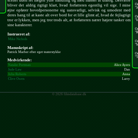
scener uden ret megen ydre handling og med masser af dialog. Desværre
O
bliver det aldrig rigtigt klart, hvad forfatteren egentlig vil sige. I mine
"J
øjne opfører hovedpersonerne sig uansvarligt, selvisk og umodent med
deres hang til at kaste alt over bord for et lille glimt af, hvad de fejlagtigt
O
tror er lykken, men jeg tror trods alt, at forfatteren nærer højere tanker om
"I
sine karakterer.
O
"R
Instrueret af:
Mike Nichols
O
"
Manuskript af:
Patrick Marber efter eget teaterstykke
O
"T
Medvirkende:
Natalie Portman
Alice Ayers
Jude Law
Dan
Julia Roberts
Anna
Clive Owen
Larry
© 2026 filmdatabase.dk