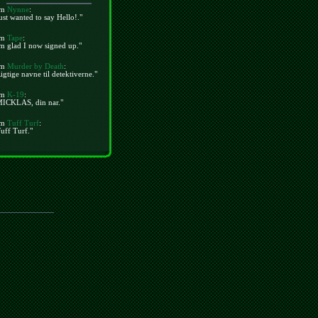
m
Nynne
:
ust wanted to say Hello!."
m
Tape
:
m glad I now signed up."
m
Murder by Death
:
igtige navne til detektiverne."
m
K-19
:
MICKLAS, din nar."
m
Tuff Turf
:
uff Turf."