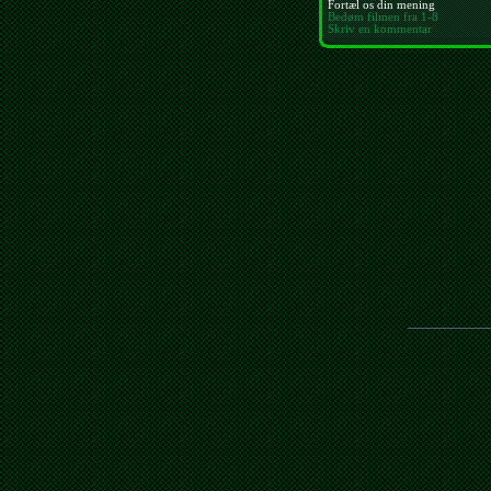
Fortæl os din mening
Bedøm filmen fra 1-8
Skriv en kommentar