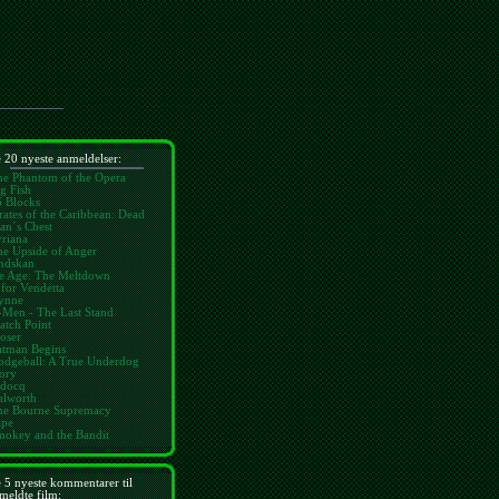
 20 nyeste anmeldelser:
he Phantom of the Opera
g Fish
6 Blocks
rates of the Caribbean: Dead
an´s Chest
riana
he Upside of Anger
ndskan
ce Age: The Meltdown
for Vendetta
ynne
-Men - The Last Stand
atch Point
oser
atman Begins
odgeball: A True Underdog
ory
idocq
ulworth
he Bourne Supremacy
ape
mokey and the Bandit
 5 nyeste kommentarer til
meldte film: