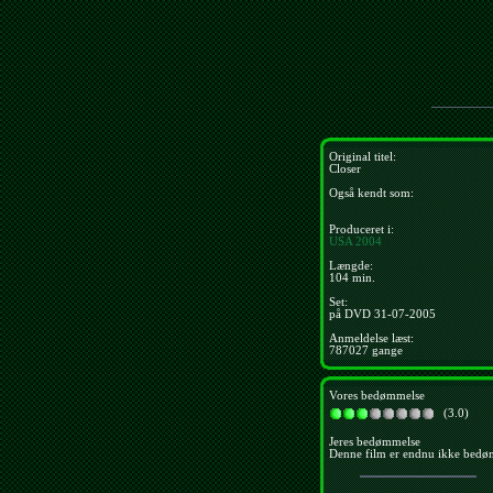
Original titel:
Closer
Også kendt som:
Produceret i:
USA
2004
Længde:
104 min.
Set:
på DVD 31-07-2005
Anmeldelse læst:
787027 gange
Vores bedømmelse
(3.0)
Jeres bedømmelse
Denne film er endnu ikke bedø