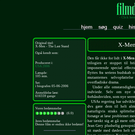
- Click her
Original titel:
X-Men 
X-Men - The Last Stand
Også kendt som:
Den får ikke for lidt i
X-Men 
trilogien er stoppet til b
Produceret i:
USA
2006
imponerende special effects
flyttes fra seriens budskab
Længde:
105 min.
mutanternes selvopfattel
overfladiske drama.
Set:
i biografen 05-06-2006
Under alle omstændighed
indviede. Selv om nye mu
Anmeldelse læst:
616559 gange
forhåndsviden, som nye seere
USAs regering har udviklet 
dvs gøre dem til helt alm
Vores bedømmelse
naturligvis straks splittel
(6.0)
forsøge at løse problemet me
har tænkt sig at gå mere off
Jeres bedømmelse
Denne film er endnu ikke bedømt!
Jean Grey pludselig genopstå
sit møde med døden helt ufo