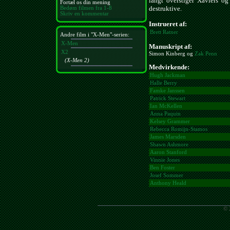
langt overstiger Xaviers og
Fortæl os din mening
destruktive.
Bedøm filmen fra 1-8
Skriv en kommentar
Instrueret af:
Brett Ratner
Andre film i "X-Men"-serien:
X-Men
Manuskript af:
X2
Simon Kinberg og
Zak Penn
(X-Men 2)
Medvirkende:
Hugh Jackman
Halle Berry
Famke Janssen
Patrick Stewart
Ian McKellen
Anna Paquin
Kelsey Grammer
Rebecca Romijn-Stamos
James Marsden
Shawn Ashmore
Aaron Stanford
Vinnie Jones
Ben Foster
Josef Sommer
Anthony Heald
© 