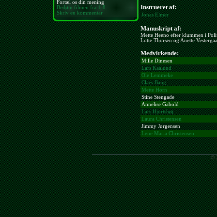
Fortæl os din mening
Instrueret af:
Bedøm filmen fra 1-8
Skriv en kommentar
Jonas Elmer
Manuskript af:
Mette Heeno efter klummen i Poli
Lotte Thorsen og Anette Vesterga
Medvirkende:
Mille Dinesen
Lars Kaalund
Ole Lemmeke
Claes Bang
Mette Horn
Stine Stengade
Annelise Gabold
Lars Hjortshøj
Laura Christensen
Jimmy Jørgensen
Lene Maria Christensen
© 