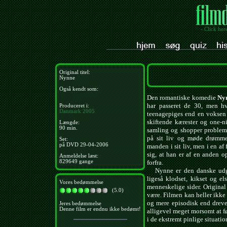
- Click her
Original titel:
Nynne
Også kendt som:
Den romantiske komedie
Ny
har passeret de 30, men hv
Produceret i:
Danmark
2005
teenagepiges end en voksen
skiftende kærester og one-ni
Længde:
90 min.
samling og shopper problem
på sit liv og møde drømme
Set:
på DVD 29-04-2006
manden i sit liv, men i en a
sig, at han er af en anden op
Anmeldelse læst:
829649 gange
forfra.
Nynne er den danske udg
ligeså klodset, kikset og e
Vores bedømmelse
menneskelige sider. Original
(5.0)
være. Filmen kan heller ikke 
og mere episodisk end drevet
Jeres bedømmelse
Denne film er endnu ikke bedømt!
alligevel meget morsomt at 
i de ekstremt pinlige situatio