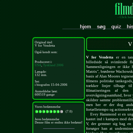
- Click her
Original titel:
V 
V for Vendetta
Også kendt som:
V for Vendetta
er en tank
billedside så svimlende 
Produceret i:
USA
,
Tyskland
2006
Sammenligningen er ikke he
Matrix", brødrene Wachowski,
Længde:
132 min.
basis af Alan Moores tegnese
filmens politiske tankegods
Set:
i biografen 15-04-2006
trækker linjer tilbage 
filmatiseringen af den
Anmeldelse læst:
600519 gange
overvågningssamfund, hvor y
skildrer samme problemstilli
men her er der dog ander
Vores bedømmelse
fortælletempo og actionsekve
(7.0)
Evey Hammond er en ung kvi
kastet ind i kampen mod det 
Jeres bedømmelse
Denne film er endnu ikke bedømt!
V, der gemmer sig bag en
forsøger han at undermine