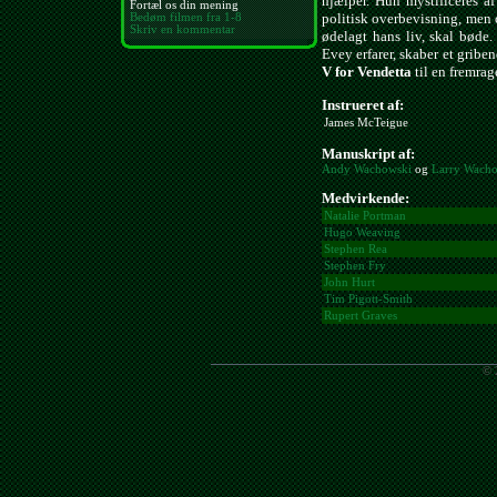
hjælper. Hun mystificeres af
Fortæl os din mening
politisk overbevisning, men 
Bedøm filmen fra 1-8
Skriv en kommentar
ødelagt hans liv, skal bøde
Evey erfarer, skaber et gribe
V for Vendetta
til en fremrag
Instrueret af:
James McTeigue
Manuskript af:
Andy Wachowski
og
Larry Wach
Medvirkende:
Natalie Portman
Hugo Weaving
Stephen Rea
Stephen Fry
John Hurt
Tim Pigott-Smith
Rupert Graves
© 