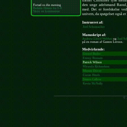
træner Christines lyse stem
den unge adelsmand Raoul,
Fortæl os din mening
Bedøm filmen fra 1-8
med. Det er forelskelse ved 
Skriv en kommentar
univers, da spøgelset også er
Instrueret af:
Joel Schumacher
Manuskript af:
Andrew Lloyd Webber
og
Joel S
på en roman af Gaston Leroux.
Medvirkende:
Gerard Butler
Emmy Rossum
Patrick Wilson
Miranda Richardson
Minnie Driver
Ciaran Hinds
Simon Callow
Kevin McNally
© 