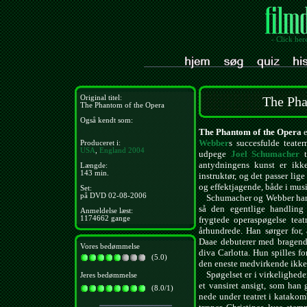
- Click her
Original titel:
The Pha
The Phantom of the Opera
Også kendt som:
The Phantom of the Opera
e
Webber
s succesfulde teater
Produceret i:
USA
,
England
2004
udpege
Joel Schumacher
t
antydningens kunst er ikk
Længde:
143 min.
instruktør, og det passer lig
og effektjagende, både i mu
Set:
på DVD 02-08-2006
Schumacher og Webber har kl
så den egentlige handling b
Anmeldelse læst:
1174662 gange
frygtede operaspøgelse teatr
århundrede. Han sørger for,
Daae debuterer med bragende
Vores bedømmelse
diva Carlotta. Hun spilles f
(5.0)
den eneste medvirkende ikke 
Spøgelset er i virkelighede
Jeres bedømmelse
et vansiret ansigt, som ha
(8.0/1)
nede under teatret i katakomb