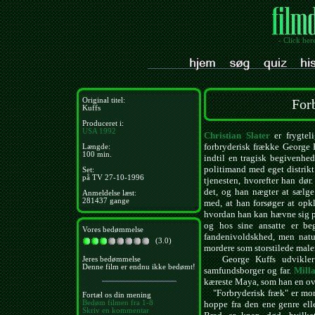
- Click her
Original titel:
For
Kuffs
Produceret i:
USA
1992
Christian Slater
er frygtel
forbryderisk frække George 
Længde:
100 min.
indtil en tragisk begivenhed
politimand med eget distrikt
Set:
på TV 27-10-1996
tjenesten, hvorefter han dør.
det, og han nægter at sælge
Anmeldelse læst:
281437 gange
med, at han forsøger at opk
hvordan han kan hævne sig på
og hos sine ansatte er be
Vores bedømmelse
fandenivoldskhed, men natur
(3.0)
mordere som storstilede male
George Kuffs udvikler si
Jeres bedømmelse
Denne film er endnu ikke bedømt!
samfundsborger og far.
Mill
kæreste Maya, som han en ove
"Forbryderisk fræk" er mor
Fortæl os din mening
Bedøm filmen fra 1-8
hoppe fra den ene genre ell
Skriv en kommentar