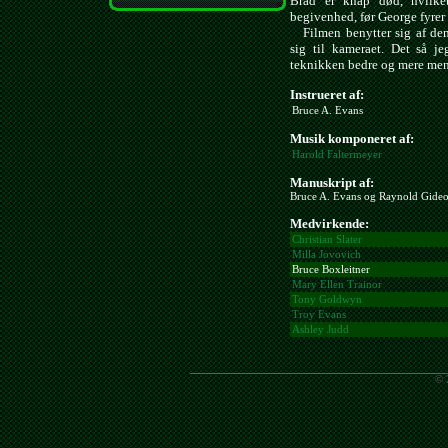
Brad er knap død, hvilke
begivenhed, før George fyrer f
Filmen benytter sig af den
sig til kameraet. Det så je
teknikken bedre og mere men
Instrueret af:
Bruce A. Evans
Musik komponeret af:
Harold Faltermeyer
Manuskript af:
Bruce A. Evans og Raynold Gideo
Medvirkende:
Christian Slater
Milla Jovovich
Bruce Boxleitner
Mary Ellen Trainor
Tony Goldwyn
Troy Evans
Ashley Judd
© 