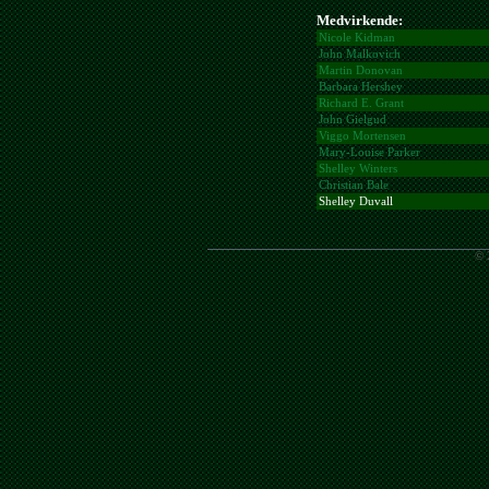
Medvirkende:
Nicole Kidman
John Malkovich
Martin Donovan
Barbara Hershey
Richard E. Grant
John Gielgud
Viggo Mortensen
Mary-Louise Parker
Shelley Winters
Christian Bale
Shelley Duvall
© 