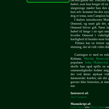
Da den gamle Mr. Touchett sen
Isabel, som hun bruger til en
slægtninge møder hun den 
hun selv kommer fra den nye
dog et tema, som Campion har 
I Italien introducerer Mad
Osmond, og snart går det, 
Osmond bliver gift. Først l
Isabel til fange i sit eget sm
hvorfor Osmond i virkelig
kærlighed til hendes store fo
Filmen har en lettere opt
slutning, der så vidt vides i
Castingen er med en enkelt
Kidman,
Martin Donovan
populære
John Malkovich
skulle han også spille en a
omstændigheder forføre mig.
der ved første øjekast vi
dæmoniske kræfter, når det 
gavner ikke historien, at man
nar.
Instrueret af:
Jane Campion
Manuskript af:
Laura Jones
efter
Henry James
ro