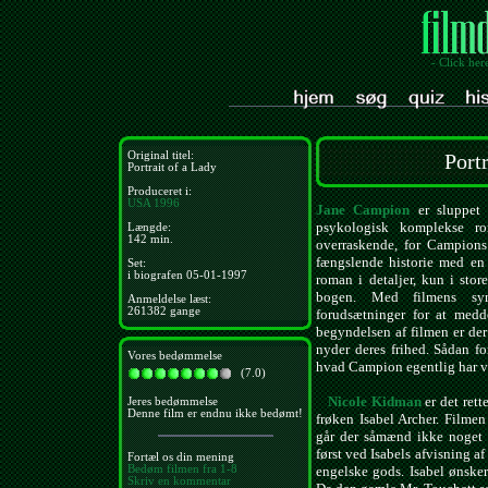
- Click her
Original titel:
Port
Portrait of a Lady
Produceret i:
USA
1996
Jane Campion
er sluppet 
psykologisk komplekse 
Længde:
142 min.
overraskende, for Campions
fængslende historie med en
Set:
i biografen 05-01-1997
roman i detaljer, kun i stor
bogen. Med filmens sym
Anmeldelse læst:
261382 gange
forudsætninger for at medd
begyndelsen af filmen er de
nyder deres frihed. Sådan fo
Vores bedømmelse
hvad Campion egentlig har vi
(7.0)
Nicole Kidman
er det ret
Jeres bedømmelse
Denne film er endnu ikke bedømt!
frøken Isabel Archer. Filmen
går der såmænd ikke noget 
først ved Isabels afvisning a
Fortæl os din mening
Bedøm filmen fra 1-8
engelske gods. Isabel ønsker
Skriv en kommentar