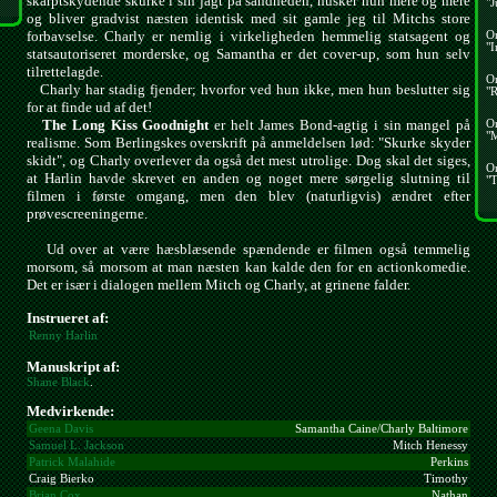
skarptskydende skurke i sin jagt på sandheden, husker hun mere og mere
"J
og bliver gradvist næsten identisk med sit gamle jeg til Mitchs store
forbavselse. Charly er nemlig i virkeligheden hemmelig statsagent og
O
"I
statsautoriseret morderske, og Samantha er det cover-up, som hun selv
tilrettelagde.
O
Charly har stadig fjender; hvorfor ved hun ikke, men hun beslutter sig
"R
for at finde ud af det!
The Long Kiss Goodnight
er helt James Bond-agtig i sin mangel på
O
"
realisme. Som Berlingskes overskrift på anmeldelsen lød: "Skurke skyder
skidt", og Charly overlever da også det mest utrolige. Dog skal det siges,
O
at Harlin havde skrevet en anden og noget mere sørgelig slutning til
"T
filmen i første omgang, men den blev (naturligvis) ændret efter
prøvescreeningerne.
Ud over at være hæsblæsende spændende er filmen også temmelig
morsom, så morsom at man næsten kan kalde den for en actionkomedie.
Det er især i dialogen mellem Mitch og Charly, at grinene falder.
Instrueret af:
Renny Harlin
Manuskript af:
Shane Black
.
Medvirkende:
Geena Davis
Samantha Caine/Charly Baltimore
Samuel L. Jackson
Mitch Henessy
Patrick Malahide
Perkins
Craig Bierko
Timothy
Brian Cox
Nathan