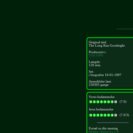
Original titel:
The Long Kiss Goodnight
Produceret i:
USA
1996
Længde:
120 min.
Set:
i biografen 10-01-1997
Anmeldelse læst:
250305 gange
Vores bedømmelse
(7.0)
Jeres bedømmelse
(7.0/3)
Fortæl os din mening
Bedøm filmen fra 1-8