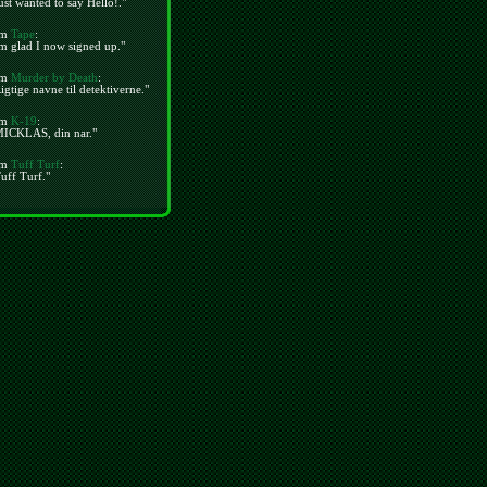
ust wanted to say Hello!."
m
Tape
:
m glad I now signed up."
m
Murder by Death
:
igtige navne til detektiverne."
m
K-19
:
MICKLAS, din nar."
m
Tuff Turf
:
uff Turf."