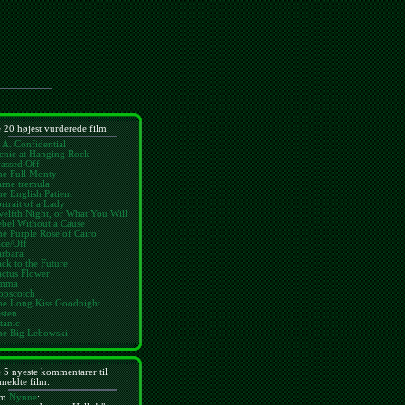
 20 højest vurderede film:
 A. Confidential
cnic at Hanging Rock
assed Off
he Full Monty
rne tremula
e English Patient
rtrait of a Lady
elfth Night, or What You Will
bel Without a Cause
e Purple Rose of Cairo
ce/Off
arbara
ck to the Future
ctus Flower
mma
opscotch
he Long Kiss Goodnight
sten
tanic
he Big Lebowski
 5 nyeste kommentarer til
meldte film:
m
Nynne
: