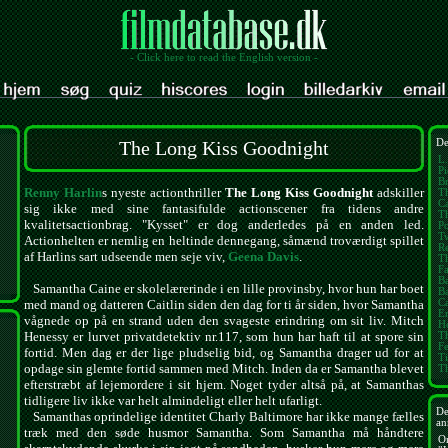
- Click here to read the English version -
The Long Kiss Goodnight
De
L.
Pi
Br
Renny Harlin
s nyeste actionthriller
The Long Kiss Goodnight
adskiller
T
Ca
sig ikke med sine fantasifulde actionscener fra tidens andre
Th
kvalitetsactionbrag. "Kysset" er dog anderledes på en anden led.
Po
Tw
Actionhelten er nemlig en heltinde dennegang, såmænd troværdigt spillet
Re
af Harlins sart udseende men seje viv,
Geena Davis
.
Th
Fa
B
Samantha Caine er skolelærerinde i en lille provinsby, hvor hun har boet
Ba
Ca
med mand og datteren Caitlin siden den dag for ti år siden, hvor Samantha
E
vågnede op på en strand uden den svageste erindring om sit liv. Mitch
H
Henessy er lurvet privatdetektiv nr.117, som hun har haft til at spore sin
T
Fe
fortid. Men dag er der lige pludselig bid, og Samantha drager ud for at
Ti
opdage sin glemte fortid sammen med Mitch. Inden da er Samantha blevet
T
efterstræbt af lejemordere i sit hjem. Noget tyder altså på, at Samanthas
tidligere liv ikke var helt almindeligt eller helt ufarligt.
De
Samanthas oprindelige identitet Charly Baltimore har ikke mange fælles
an
træk med den søde husmor Samantha. Som Samantha må håndtere
O