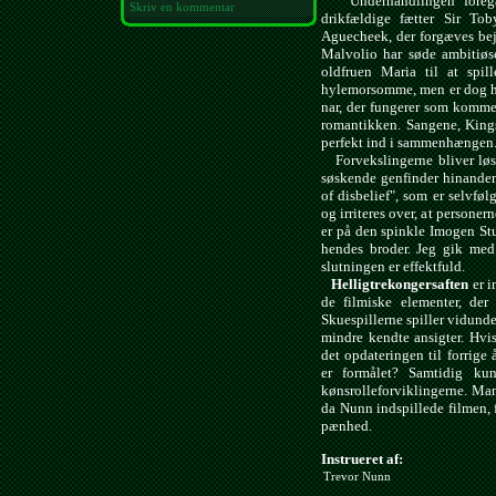
Underhandlingen foregår 
Skriv en kommentar
drikfældige fætter Sir To
Aguecheek, der forgæves bej
Malvolio har søde ambitiøs
oldfruen Maria til at spi
hylemorsomme, men er dog h
nar, der fungerer som kommen
romantikken. Sangene, Kingsl
perfekt ind i sammenhængen
Forvekslingerne bliver løst
søskende genfinder hinanden
of disbelief", som er selvfø
og irriteres over, at personer
er på den spinkle Imogen Stu
hendes broder. Jeg gik med 
slutningen er effektfuld.
Helligtrekongersaften
er i
de filmiske elementer, der 
Skuespillerne spiller vidunde
mindre kendte ansigter. Hvi
det opdateringen til forrige
er formålet? Samtidig ku
kønsrolleforviklingerne. Man
da Nunn indspillede filmen, 
pænhed.
Instrueret af:
Trevor Nunn