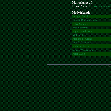
Manuskript af:
Trevor Nunn efter
William Shake
Medvirkende:
Imogen Stubbs
Helena Bonham Carter
Toby Stephens
Ben Kingsley
Nigel Hawthorne
Mel Smith
Richard E. Grant
Imelda Staunton
Nicholas Farrell
Steven Mackintosh
Peter Gunn
© 