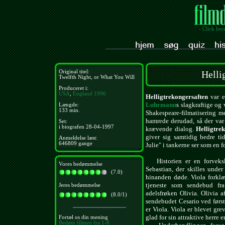
- Click her
Original titel:
Helli
Twelfth Night, or What You Will
Produceret i:
USA
,
England
1996
Helligtrekongersaften
var en
Luhrmann
s slagkraftige og
Længde:
133 min.
Shakespeare-filmatisering m
hamrede derudad, så der var
Set:
i biografen 28-04-1997
krævende dialog.
Helligtre
giver sig samtidig bedre t
Anmeldelse læst:
646809 gange
Julie" i tankerne ser som en f
Historien er en forveksl
Vores bedømmelse
Sebastian, der skilles under
(7.0)
hinanden døde. Viola forkl
tjeneste som sendebud fr
Jeres bedømmelse
adelsfrøken Olivia. Olivia af
(8.0/1)
sendebudet Cesario ved først
er Viola. Viola er blevet gre
glad for sin attraktive herre e
Fortæl os din mening
Bedøm filmen fra 1-8