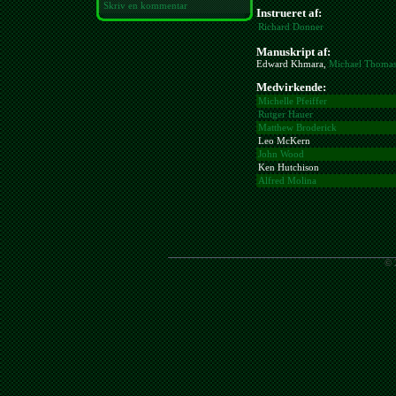
Skriv en kommentar
Instrueret af:
Richard Donner
Manuskript af:
Edward Khmara,
Michael Thoma
Medvirkende:
Michelle Pfeiffer
Rutger Hauer
Matthew Broderick
Leo McKern
John Wood
Ken Hutchison
Alfred Molina
© 