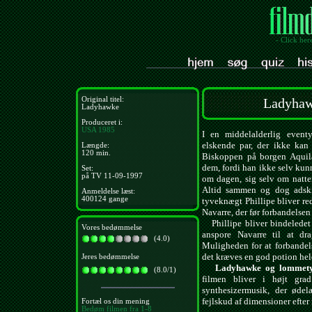
- Click her
Original titel:
Ladyhaw
Ladyhawke
Produceret i:
USA
1985
I en middelalderlig event
elskende par, der ikke kan
Længde:
120 min.
Biskoppen på borgen Aquila
dem, fordi han ikke selv kunn
Set:
på TV 11-09-1997
om dagen, sig selv om natten
Altid sammen og dog adskil
Anmeldelse læst:
400124 gange
tyveknægt Phillipe bliver re
Navarre, der før forbandelse
Phillipe bliver bindeledet 
Vores bedømmelse
anspore Navarre til at d
(4.0)
Muligheden for at forbandels
det kræves en god potion held
Jeres bedømmelse
Ladyhawke og lommet
(8.0/1)
filmen bliver i højt gr
synthesizermusik, der øde
fejlskud af dimensioner efte
Fortæl os din mening
Bedøm filmen fra 1-8