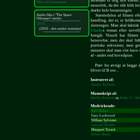
Bowman er dog den eneste, 
Skriv en kommentar
monolith, da det slår klik f
dræbe hele besætningen.
Størstedelen af filmen eft
Andre film i "The Space
Odysseys"-serien:
handling, der er, er fuldkom
2010
slutningen. Man skal faktisk
(2010 - den anden rumrejse)
Clarke
s roman eller novel
foregår. Visuelt har filmen
benovelse, men der skal lidt
poetiske sekvenser, men ge
minutter skal man vist have 
af - andet end hovedpine.
Prøv for øvrigt at lægge én
bliver til B osv...
Instrueret af:
Stanley Kubrick
Manuskript af:
Stanley Kubrick
og
Arthur C. Cla
Medvirkende:
Keir Dullea
Gary Lockwood
William Sylvester
Leonard Rossiter
Margaret Tyzack
Robert Beatty