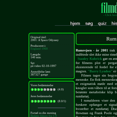
- Click her
Original titel:
Rumr
2001: A Space Odyssey
Produceret i:
England
1968
Rumrejsen - år 2001
trak 
indfriede slet ikke mine rimel
Længde:
140 min.
Stanley Kubrick
gør en ære
for filmens plot er perga
Set:
på video 02-10-1997
eksisterende til fordel for 
magten.
"Barry Lyndon"
er 
Anmeldelse læst:
387327 gange
Filmen tager sin begynd
mennske. En flok menneskeabe
et enigmatisk møde med en
Vores bedømmelse
knogler som våben til at fors
(4.0)
berømte metaforiske klip b
rumfartøj.
Jeres bedømmelse
I rumalderen viser den m
(8.0/1)
forskere opfanger et sign
hvorefter et rumfartøj Di
Bowman og Frank Poole og et
Fortæl os din mening
Bedøm filmen fra 1-8