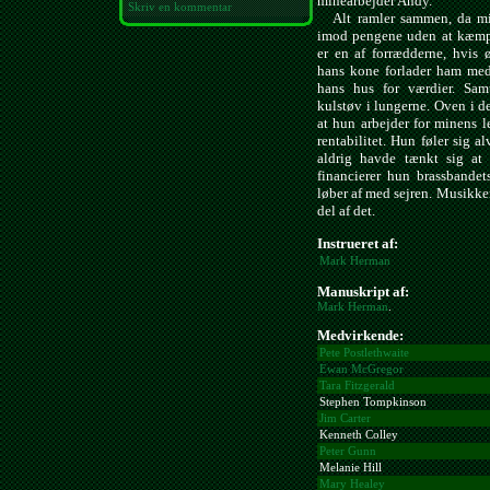
minearbejder Andy.
Skriv en kommentar
Alt ramler sammen, da mine
imod pengene uden at kæmpe
er en af forrædderne, hvis
hans kone forlader ham med
hans hus for værdier. Samt
kulstøv i lungerne. Oven i de
at hun arbejder for minens l
rentabilitet. Hun føler sig al
aldrig havde tænkt sig at
financierer hun brassbande
løber af med sejren. Musikken
del af det.
Instrueret af:
Mark Herman
Manuskript af:
Mark Herman
.
Medvirkende:
Pete Postlethwaite
Ewan McGregor
Tara Fitzgerald
Stephen Tompkinson
Jim Carter
Kenneth Colley
Peter Gunn
Melanie Hill
Mary Healey