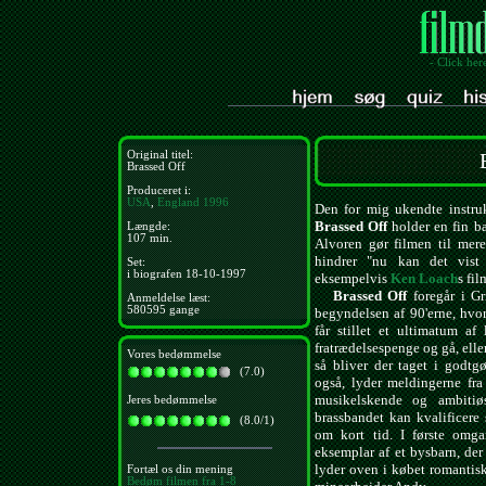
- Click her
Original titel:
Brassed Off
Produceret i:
USA
,
England
1996
Den for mig ukendte instru
Brassed Off
holder en fin b
Længde:
107 min.
Alvoren gør filmen til mer
hindrer "nu kan det vist
Set:
i biografen 18-10-1997
eksempelvis
Ken Loach
s fil
Brassed Off
foregår i Gr
Anmeldelse læst:
580595 gange
begyndelsen af 90'erne, hv
får stillet et ultimatum a
fratrædelsespenge og gå, elle
Vores bedømmelse
så bliver der taget i godtg
(7.0)
også, lyder meldingerne fr
musikelskende og ambitiø
Jeres bedømmelse
brassbandet kan kvalificere 
(8.0/1)
om kort tid. I første omga
eksemplar af et bysbarn, der
lyder oven i købet romanti
Fortæl os din mening
Bedøm filmen fra 1-8