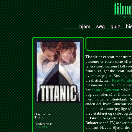
- Click her
Titanic
er et stort monstrum,
personer er enten sorte ell
typisk storfilm, som Hollywoo
filmen et ganske stort in
overklassepigen Rose og d
urealistisk, men
Kate Winsle
personerne. For det andet var
har
James Cameron
måske i
begivenheder, så er filmens v
mest moderne filmteknik. S
anden del, hvor Cameron som a
kunnen, så kunne jeg lige så 
blev etableret og skibet og de
Original titel:
Titanic
Titanic
begynder i nutide
Bukater ser på TV, at skatte
Produceret i:
diamant Havets Hjerte, der 
USA
1997