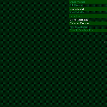
David Warner
Bill Paxton
Gloria Stuart
Victor Garber
Suzy Amis
Lewis Abernathy
Nicholas Cascone
Jenette Goldstein
Camilla Overbye Roos
© 