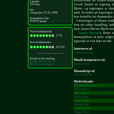
overlevende fra Titanic-katas
Længde:
Lovett fundet en tegning a
194 min.
Hjerte, og tegningen er date
Set:
sank. Kvinden på tegningen er
i biografen 27-02-1998
hun fortæller sin dramatiske 
Anmeldelse læst:
I slutningen af filmen vende
453970 gange
som sin sidste handling, inde
Jack, kaster Havets Hjerte ned 
Vores bedømmelse
James Horner
s flotte 
(7.0)
førstepladsen af mest solgte
lignende er vist ikke set før.
Jeres bedømmelse
(6.2/5)
Instrueret af:
James Cameron
Fortæl os din mening
Musik komponeret af:
Bedøm filmen fra 1-8
James Horner
Skriv en kommentar
Manuskript af:
James Cameron
.
Medvirkende:
Leonardo DiCaprio
Kate Winslet
Billy Zane
Kathy Bates
Frances Fisher
Bernard Hill
Jonathan Hyde
Danny Nucci