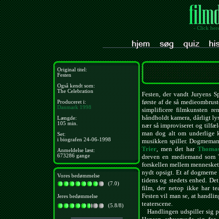
- Click her
Original titel:
Festen
Også kendt som:
The Celebration
Festen, der vandt Juryens Sp
første af de så medieombrus
Produceret i:
Danmark
1998
simplificere filmkunsten re
håndholdt kamera, dårligt lys 
Længde:
105 min.
nær så improviseret og tilfæ
man dog alt om underlige ka
Set:
i biografen 24-06-1998
musikken spiller. Dogmemani
Trier
, men det har
Thomas
Anmeldelse læst:
673286 gange
dreven en mediemand som Tri
forskellen mellem mennesket
nydt opsigt. Et af dogmerne 
Vores bedømmelse
tidens og stedets enhed. Det
(7.0)
film, der netop ikke har t
Festen vil man se, at handlin
Jeres bedømmelse
teaterscene.
(5.8/8)
Handlingen udspiller sig på