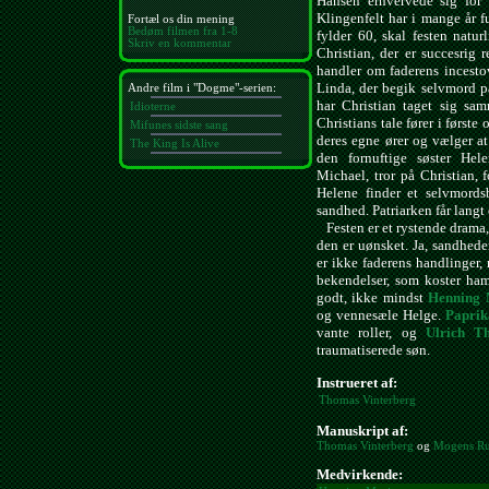
Hansen erhvervede sig for 
Klingenfelt har i mange år f
Fortæl os din mening
Bedøm filmen fra 1-8
fylder 60, skal festen natur
Skriv en kommentar
Christian, der er succesrig r
handler om faderens incesto
Linda, der begik selvmord p
Andre film i "Dogme"-serien:
har Christian taget sig sa
Idioterne
Christians tale fører i første
Mifunes sidste sang
deres egne ører og vælger at 
The King Is Alive
den fornuftige søster Hele
Michael, tror på Christian, 
Helene finder et selvmords
sandhed. Patriarken får langt 
Festen er et rystende drama, 
den er uønsket. Ja, sandhede
er ikke faderens handlinger,
bekendelser, som koster ham 
godt, ikke mindst
Henning 
og vennesæle Helge.
Paprik
vante roller, og
Ulrich T
traumatiserede søn.
Instrueret af:
Thomas Vinterberg
Manuskript af:
Thomas Vinterberg
og
Mogens R
Medvirkende: