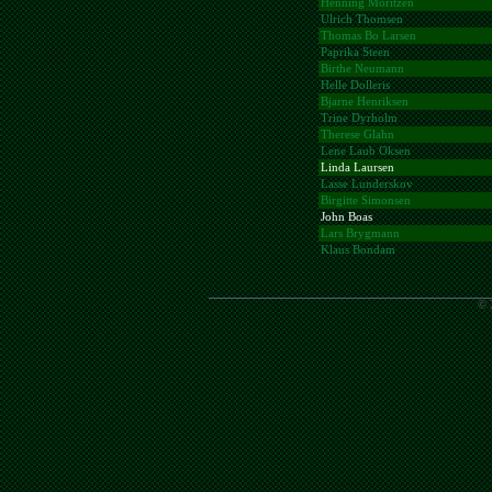
Henning Moritzen
Ulrich Thomsen
Thomas Bo Larsen
Paprika Steen
Birthe Neumann
Helle Dolleris
Bjarne Henriksen
Trine Dyrholm
Therese Glahn
Lene Laub Oksen
Linda Laursen
Lasse Lunderskov
Birgitte Simonsen
John Boas
Lars Brygmann
Klaus Bondam
© 