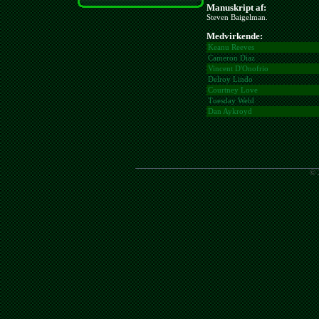
Manuskript af:
Steven Baigelman.
Medvirkende:
Keanu Reeves
Cameron Diaz
Vincent D'Onofrio
Delroy Lindo
Courtney Love
Tuesday Weld
Dan Aykroyd
© 