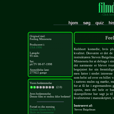
- Click her
Original titel:
Fee
Feeling Minnesota
Produceret i:
USA
1996
Kuldsort komedie, hvis pl
kvalitet. Desværre er det de
Længde:
95 min.
instruktøren Steven Baigelma
Minnesota for at deltage i si
Set:
på TV 08-07-1998
det nærmeste er blevet tvu
begejstret for sin fremtid
Anmeldelse læst:
277822 gange
men fatter i stedet interess
som helst ud over en billet v
i nattens mulm og mørke, men
Vores bedømmelse
for at få fat i ægtemandens 
(2.0)
optrin, men det hele er bar
skuespillerne har sagt ja t
Jeres bedømmelse
Denne film er endnu ikke bedømt!
kvaliteterne i manuskriptet, 
Instrueret af:
Fortæl os din mening
Steven Baigelman
Bedøm filmen fra 1-8
Skriv en kommentar