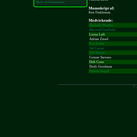
Skriv en kommentar
Manuskript af:
Ken Finkleman.
Medvirkende:
Michelle Pfeiffer
Maxwell Caulfield
Lorna Luft
Adrian Zmed
Eve Arden
Sid Caesar
Tab Hunter
Connie Stevens
Didi Conn
Dody Goodman
Pamela Segall
© 