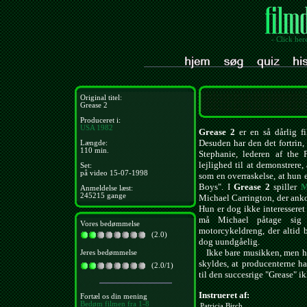
- Click her
Original titel:
Grease 2
Produceret i:
USA
1982
Grease 2
er en så dårlig f
Desuden har den det fortrin,
Længde:
110 min.
Stephanie, lederen af the 
lejlighed til at demonstrere
Set:
på video 15-07-1998
som en overraskelse, at hun 
Boys". I
Grease 2
spiller
M
Anmeldelse læst:
245215 gange
Michael Carrington, der anko
Hun er dog ikke interessere
må Michael påtage sig 
Vores bedømmelse
motorcykeldreng, der altid 
(2.0)
dog uundgåelig.
Ikke bare musikken, men hele
Jeres bedømmelse
skyldes, at producenterne har
(2.0/1)
til den succesrige "Grease" i
Instrueret af:
Fortæl os din mening
Bedøm filmen fra 1-8
Patricia Birch