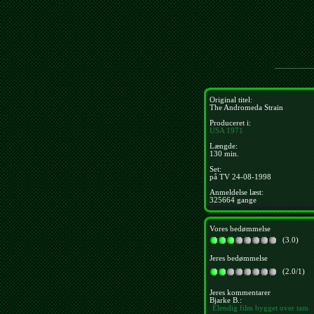
Original titel:
The Andromeda Strain
Produceret i:
USA
1971
Længde:
130 min.
Set:
på TV 24-08-1998
Anmeldelse læst:
325664 gange
Vores bedømmelse
(3.0)
Jeres bedømmelse
(2.0/1)
Jeres kommentarer
Bjarke B.:
Elendig film bygget over tam