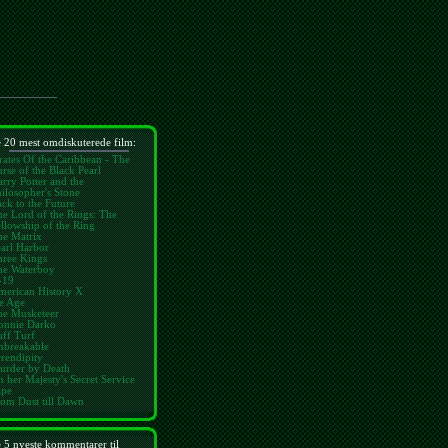
 20 mest omdiskuterede film:
rates Of the Caribbean - The
rse of the Black Pearl
rry Potter and the
ilosopher's Stone
ck to the Future
e Lord of the Rings: The
llowship of the Ring
he Matrix
arl Harbor
hree Kings
he Waterboy
-19
merican History X
e Age
he Musketeer
onnie Darko
ff Turf
nbreakable
rendipity
urder by Death
 her Majesty's Secret Service
ape
om Dust till Dawn
 5 nyeste kommentarer til