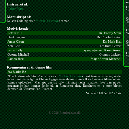
an
Instrueret af:
O
Robert Wise
"J
Manuskript af:
O
Nelson Gidding efter
Michael Crichton
s roman.
"I
Medvirkende:
O
Arthur Hill
Dr. Jeremy Stone
"R
David Wayne
Dr. Charles Dutton
O
James Olson
Dr. Mark Hall
"
Kate Reid
Dr. Ruth Leavitt
Paula Kelly
sygeplejersken Karen Anson
O
George Mitchell
'Gramps' Jackson
"T
Ramon Bieri
Major Arthur Manchek
Kommentarer til denne film:
Fra Bjarke B.:
"The Andromeda Strain" er nok én af
Michael Crichton
s mest tamme romaner, så det
er vel kun naturligt, at filmen bygget over denne roman ikke ligefrem bliver nogen
kæmpe oplevelse... Man spørger sig selv, når man læser romanen, hvordan nogen
nogensinde har kunnet finde på at filmatisere den. Resultatet er jo osse blevet
derefter. Se "Jurassic Park" istedet.
Skrevet 11/07-2002 22:47
© 2026 filmdatabase.dk