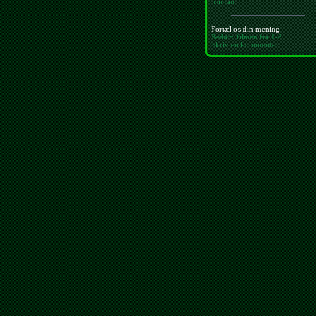
roman
Fortæl os din mening
Bedøm filmen fra 1-8
Skriv en kommentar