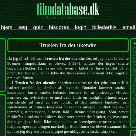
- Click here to read the English version -
Truslen fra det ukendte
De
Pi
Cu
Ha
Da jeg så sci-fi-filmen
Truslen fra det ukendte
forstod jeg, hvor forvænte
Ph
Ba
90'ernes filmpublikum er blevet. I 1971 fandtes der ingen smarte
Th
computereffekter. Her synes det oven i købet at have skortet på et
Fe
T
ordentligt budget, for de tekniske fikfakserier er bestemt ikke noget at
Pe
prale af i filmen.
T
T
I
Truslen fra det ukendte
angriber en virus fra det ydre rum et lille
K
isoleret område og dræber alt levende. Området kommer straks i
A
Ic
karantæne. Imens samles ledende forskere for at undersøge virusset
T
nærmere og, hvis heldet er med dem, finde en modgift. Filmen lægger
D
spændende ud med at vise fundet af den uddøde landsby, men
Tu
U
størstedelen af filmen beskriver forskernes arbejde, hvilket faktisk er
Se
temmelig uinteressant, i hvert fald i denne udlægning. Som nævnt
M
On
forbløffes nutidens publikum ikke over pærer, der blinker, og maskiner,
T
der siger sjove lyde. Ikke engang det, at hovedpersonerne er sat under
Fr
tidspres, øger spændingen mærkeligt. Hvis filmen var blevet strammet lidt
op, tror jeg dog, det havde hjulpet gevaldigt på helhedsindtrykket.
De