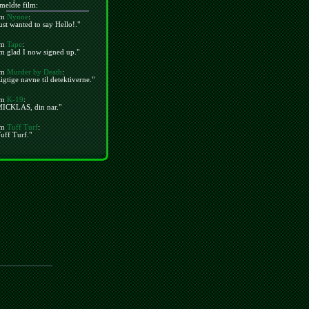
meldte film:
m
Nynne
:
ust wanted to say Hello!."
m
Tape
:
m glad I now signed up."
m
Murder by Death
:
igtige navne til detektiverne."
m
K-19
:
MICKLAS, din nar."
m
Tuff Turf
:
uff Turf."