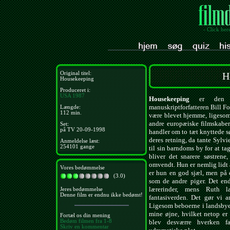
- Click her
Original titel:
H
Housekeeping
Produceret i:
USA
1987
Housekeeping
er den fø
manuskriptforfatteren Bill Fo
Længde:
112 min.
være blevet hjemme, ligesom
andre europæiske filmskabere
Set:
på TV 20-09-1998
handler om to tæt knyttede sø
deres retning, da tante Sylvie
Anmeldelse læst:
254101 gange
til sin barndoms by for at tag
bliver det snarere søstrene
omvendt. Hun er nemlig lidt a
Vores bedømmelse
er hun en god sjæl, men på e
(3.0)
som de andre piger. Det end
lærerinder, mens Ruth l
Jeres bedømmelse
Denne film er endnu ikke bedømt!
fantasiverden. Det gør vi 
Ligesom beboerne i landsbye
mine øjne, hvilket netop er 
Fortæl os din mening
Bedøm filmen fra 1-8
blev desværre hverken fa
Skriv en kommentar