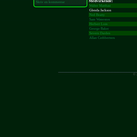
Medvirkende:
Skriv en kommentar
Walter Matthau
Glenda Jackson
Ned Beatty
Sam Waterston
Herbert Lom
George Baker
Severn Darden
Allan Cuthbertson
© 