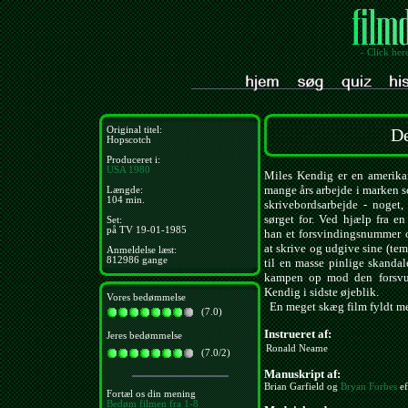
- Click her
Original titel:
De
Hopscotch
Produceret i:
USA
1980
Miles Kendig er en amerikan
mange års arbejde i marken s
Længde:
104 min.
skrivebordsarbejde - noget
sørget for. Ved hjælp fra en
Set:
på TV 19-01-1985
han et forsvindingsnummer o
at skrive og udgive sine (te
Anmeldelse læst:
812986 gange
til en masse pinlige skandal
kampen op mod den forsvun
Kendig i sidste øjeblik.
Vores bedømmelse
En meget skæg film fyldt me
(7.0)
Instrueret af:
Jeres bedømmelse
Ronald Neame
(7.0/2)
Manuskript af:
Brian Garfield og
Bryan Forbes
ef
Fortæl os din mening
Bedøm filmen fra 1-8