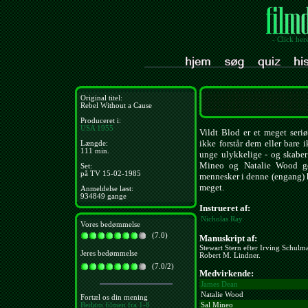
- Click her
Original titel:
Rebel Without a Cause
Produceret i:
USA
1955
Vildt Blod er et meget seri
ikke forstår dem eller bare i
Længde:
111 min.
unge ulykkelige - og skaber
Mineo og Natalie Wood gør
Set:
på TV 15-02-1985
mennesker i denne (engang) h
meget.
Anmeldelse læst:
934849 gange
Instrueret af:
Nicholas Ray
Vores bedømmelse
(7.0)
Manuskript af:
Stewart Stern efter Irving Schulma
Jeres bedømmelse
Robert M. Lindner.
(7.0/2)
Medvirkende:
James Dean
Natalie Wood
Fortæl os din mening
Bedøm filmen fra 1-8
Sal Mineo