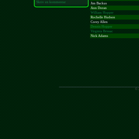
Skriv en kommentar
Jim Backus
Ann Doran
William Hopper
Rochelle Hudson
Corey Allen
Dennis Hopper
Virginia Brissac
Nick Adams
© 