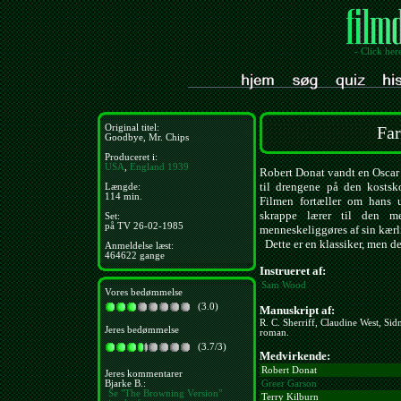
- Click her
Original titel:
Far
Goodbye, Mr. Chips
Produceret i:
USA
,
England
1939
Robert Donat vandt en Oscar fo
til drengene på den kostsko
Længde:
114 min.
Filmen fortæller om hans 
skrappe lærer til den m
Set:
på TV 26-02-1985
menneskeliggøres af sin kærl
Dette er en klassiker, men 
Anmeldelse læst:
464622 gange
Instrueret af:
Sam Wood
Vores bedømmelse
(3.0)
Manuskript af:
R. C. Sherriff, Claudine West, Si
Jeres bedømmelse
roman.
(3.7/3)
Medvirkende:
Robert Donat
Jeres kommentarer
Bjarke B.:
Greer Garson
Se "The Browning Version"
Terry Kilburn