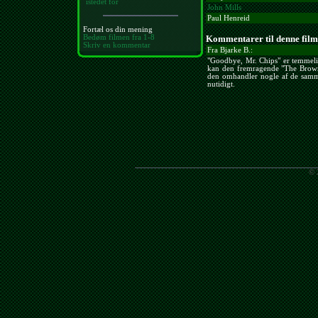
istedet for
John Mills
Paul Henreid
Fortæl os din mening
Kommentarer til denne film
Bedøm filmen fra 1-8
Skriv en kommentar
Fra Bjarke B.:
"Goodbye, Mr. Chips" er temmeligt
kan den fremragende "The Brow
den omhandler nogle af de samme
nutidigt.
© 