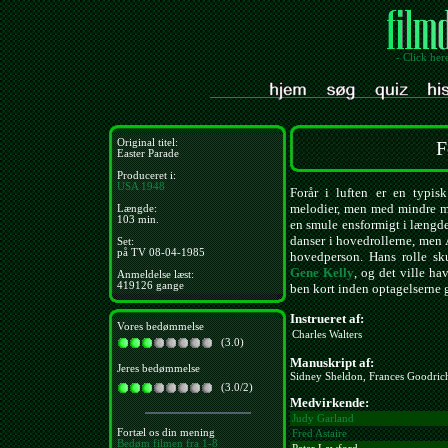
- Click her
Original titel:
F
Easter Parade
Produceret i:
USA
1948
Forår i luften er en typi
melodier, men med mindre man
Længde:
103 min.
en smule ensformigt i længd
danser i hovedrollerne, men 
Set:
på TV 08-04-1985
hovedperson. Hans rolle sku
Gene Kelly
, og det ville h
Anmeldelse læst:
419126 gange
ben kort inden optagelserne g
Instrueret af:
Vores bedømmelse
Charles Walters
(3.0)
Manuskript af:
Jeres bedømmelse
Sidney Sheldon, Frances Goodrich
(3.0/2)
Medvirkende:
Judy Garland
Fortæl os din mening
Fred Astaire
Bedøm filmen fra 1-8