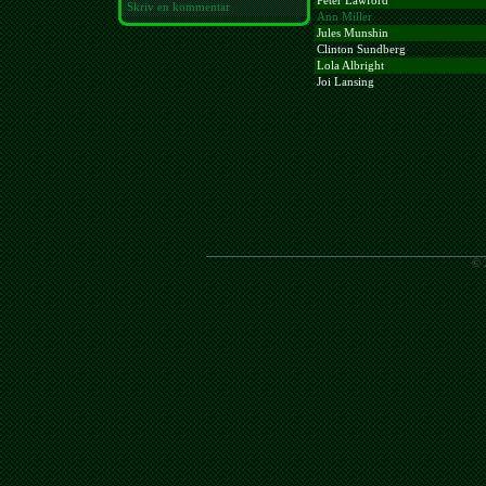
Peter Lawford
Skriv en kommentar
Ann Miller
Jules Munshin
Clinton Sundberg
Lola Albright
Joi Lansing
© 