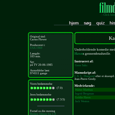
- Click her
Original titel:
Ka
Cactus Flower
Produceret i:
USA
1969
Underholdende komedie med g
Hawn
s gennembrudsrolle.
Længde:
103 min.
Instrueret af:
Set:
på TV 20-06-1985
Gene Saks
Anmeldelse læst:
Manuskript af:
974511 gange
I. A. L. Diamond
efter et skuespil
Jean-Pierre Gredy.
Vores bedømmelse
Medvirkende:
(7.0)
Walter Matthau
Ingrid Bergman
Jeres bedømmelse
Goldie Hawn
(7.3/3)
Jack Weston
Fortæl os din mening
Bedøm filmen fra 1-8