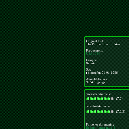
Original titel:
The Purple Rose of Cairo
Produceret i:
USA
1984
Længde:
82 min.
Set:
i biografen 01-01-1986
Anmeldelse læst:
903478 gange
Vores bedømmelse
(7.0)
Jeres bedømmelse
(7.0/3)
Fortæl os din mening
Bedøm filmen fra 1-8