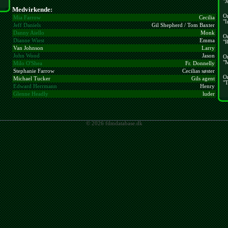
"J
Medvirkende:
O
Mia Farrow
Cecilia
"I
Jeff Daniels
Gil Shepherd / Tom Baxter
Danny Aiello
Monk
O
Dianne Wiest
Emma
"R
Van Johnson
Larry
John Wood
Jason
O
"
Milo O'Shea
Fr. Donnelly
Stephanie Farrow
Cecilias søster
O
Michael Tucker
Gils agent
"T
Edward Herrmann
Henry
Glenne Headly
luder
© 2026 filmdatabase.dk