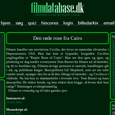
- Click here to read the English version -
Den røde rose fra Cairo
De
L.
Pi
Br
Filmen handler om servitricen Cecilia, der lever en trøstesløs tilværelse i
T
Ca
Depressionens USA. Hun har kun et lyspunkt; biografen. Cecilias
Th
ynglingsfilm er "Purple Rose of Cairo". Hun ser den igen og igen, og
Po
Tw
pludselig en dag træder eventyreren Tom Baxter fra filmen ud af lærredet,
Re
og de to forelsker sig. Filmens øvrige personer er rasende, handlingen går
Th
Fa
i stå, og publikum klager. Skuespilleren Gil Shepherd, som ser sin rolle
B
vandre rundt, opsøger den for at få den tilbage til lærredet - og Cecilia er i
Ba
Ca
vildrede. Nu har hun to drømmehelte i levende live: Tom Baxter og hans
E
skuespiller. De elsker hende, og hun elsker dem begge, så hvem skal hun
H
vælge? Slutningen er uforglemmelig.
T
Fe
Filmen er vemodig og til tider ganske sjov.
Ti
T
Instrueret af:
Woody Allen
De
an
Manuskript af:
O
Woody Allen
.