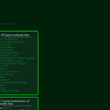
 20 højest vurderede film:
 A. Confidential
cnic at Hanging Rock
assed Off
he Full Monty
rne tremula
e English Patient
rtrait of a Lady
elfth Night, or What You Will
bel Without a Cause
e Purple Rose of Cairo
ce/Off
arbara
ck to the Future
ctus Flower
mma
opscotch
he Long Kiss Goodnight
sten
tanic
he Big Lebowski
 5 nyeste kommentarer til
meldte film:
m
Nynne
: