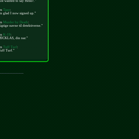
ust wanted to say Hello!."
m
Tape
:
m glad I now signed up."
m
Murder by Death
:
igtige navne til detektiverne."
m
K-19
:
MICKLAS, din nar."
m
Tuff Turf
:
uff Turf."