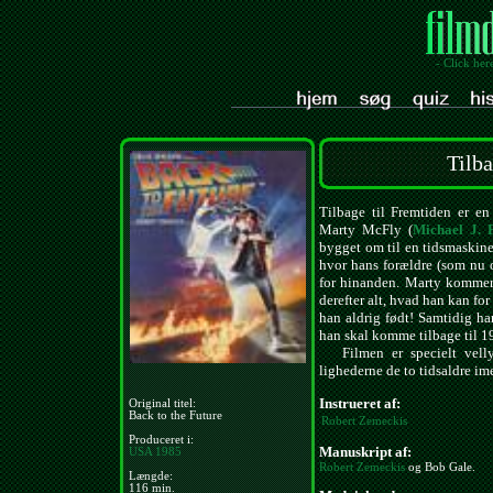
- Click her
Tilba
Tilbage til Fremtiden er en 
Marty McFly (
Michael J. 
bygget om til en tidsmaskine.
hvor hans forældre (som nu o
for hinanden. Marty kommer 
derefter alt, hvad han kan for
han aldrig født! Samtidig ha
han skal komme tilbage til 1
Filmen er specielt vellykk
lighederne de to tidsaldre im
Instrueret af:
Original titel:
Back to the Future
Robert Zemeckis
Produceret i:
Manuskript af:
USA
1985
Robert Zemeckis
og Bob Gale.
Længde:
116 min.