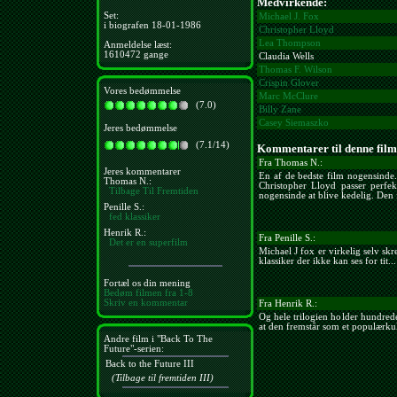
Medvirkende:
Set:
Michael J. Fox
i biografen 18-01-1986
Christopher Lloyd
Lea Thompson
Anmeldelse læst:
1610472 gange
Claudia Wells
Thomas F. Wilson
Crispin Glover
Vores bedømmelse
Marc McClure
(7.0)
Billy Zane
Casey Siemaszko
Jeres bedømmelse
(7.1/14)
Kommentarer til denne film
Fra Thomas N.:
Jeres kommentarer
En af de bedste film nogensinde.
Thomas N.:
Christopher Lloyd passer perfek
Tilbage Til Fremtiden
nogensinde at blive kedelig. Den 
Penille S.:
fed klassiker
Henrik R.:
Fra Penille S.:
Det er en superfilm
Michael J fox er virkelig selv skr
klassiker der ikke kan ses for tit.
Fortæl os din mening
Bedøm filmen fra 1-8
Skriv en kommentar
Fra Henrik R.:
Og hele trilogien holder hundrede
at den fremstår som et populærkul
Andre film i "Back To The
Future"-serien:
Back to the Future III
(Tilbage til fremtiden III)