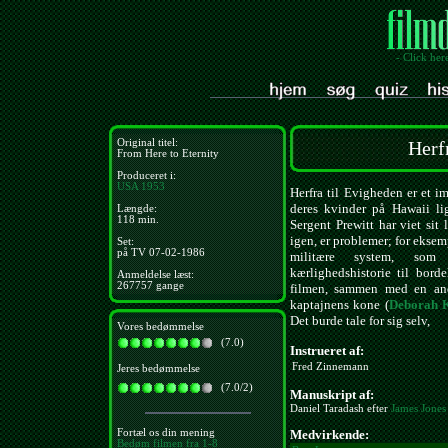
- Click her
Original titel:
Herf
From Here to Eternity
Produceret i:
USA
1953
Herfra til Evigheden er et 
deres kvinder på Hawaii li
Længde:
118 min.
Sergent Prewitt har viet sit 
igen, er problemer; for eksemp
Set:
på TV 07-02-1986
militære system, som f
kærlighedshistorie til bord
Anmeldelse læst:
267757 gange
filmen, sammen med en and
kaptajnens kone (
Deborah 
Det burde tale for sig selv,
Vores bedømmelse
(7.0)
Instrueret af:
Fred Zinnemann
Jeres bedømmelse
(7.0/2)
Manuskript af:
Daniel Taradash efter
James Jones
Fortæl os din mening
Medvirkende:
Bedøm filmen fra 1-8