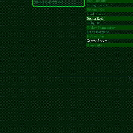
Burt Lancaster
Skriv en kommentar
Montgomery Clift
Deborah Kerr
Frank Sinatra
Donna Reed
Philip Ober
Mickey Shaughnessy
Ernest Borgnine
Jack Warden
George Reeves
Claude Akins
© 