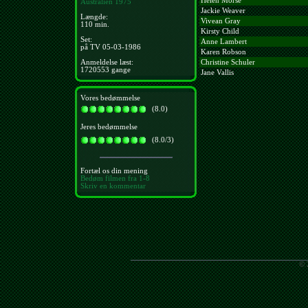
Helen Morse
Australien
1975
Jackie Weaver
Længde:
Vivean Gray
110 min.
Kirsty Child
Set:
Anne Lambert
på TV 05-03-1986
Karen Robson
Anmeldelse læst:
Christine Schuler
1720553 gange
Jane Vallis
Vores bedømmelse
(8.0)
Jeres bedømmelse
(8.0/3)
Fortæl os din mening
Bedøm filmen fra 1-8
Skriv en kommentar
© 