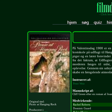
- Click her
På Valentinsdag 1900 er en 
kostskole på udflugt til Han
piger og en lærer forsvinder
fra det faktum, at Udflugten
morderen fanges til sidst
oplevelse. Gennem sin udnytt
skabe en fængslende atmosfær
Instrueret af:
Peter Weir
Manuskript af:
Cliff Green efter en roman af Joa
Medvirkende:
Original titel:
Picnic at Hanging Rock
Rachel Roberts
Dominic Guard
Produceret i: