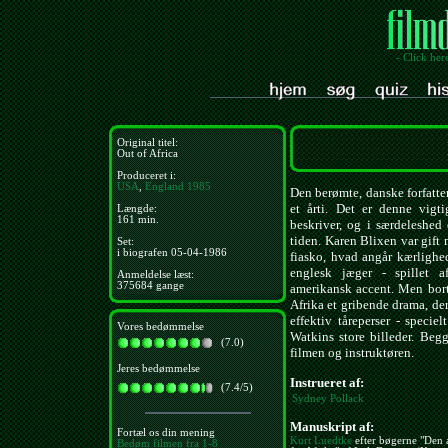
- Click her
Original titel:
Out of Africa
Produceret i:
USA
,
England
1985
Den berømte, danske forfatte
et årti. Det er denne vigt
Længde:
161 min.
beskriver, og i særdeleshed
tiden. Karen Blixen var gift
Set:
i biografen 05-04-1986
fiasko, hvad angår kærlighed
englesk jæger - spillet 
Anmeldelse læst:
375684 gange
amerikansk accent. Men bort
Afrika et gribende drama, de
effektiv tåreperser - speci
Vores bedømmelse
Watkins store billeder. Beg
(7.0)
filmen og instruktøren.
Jeres bedømmelse
Instrueret af:
(7.4/5)
Sydney Pollack
Manuskript af:
Fortæl os din mening
Kurt Luedtke
efter bøgerne "Den 
Bedøm filmen fra 1-8