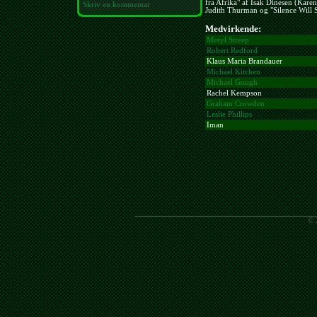
fra Afrika" af Isak Dinesen (Karen
Skriv en kommentar
Judith Thurman og "Silence Will S
Medvirkende:
Meryl Streep
Robert Redford
Klaus Maria Brandauer
Michael Kitchen
Michael Gough
Rachel Kempson
Graham Crowden
Leslie Phillips
Iman
© 