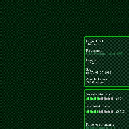
Original titel:
The Train
Produceret i:
USA
,
Frankrig
,
Italien
1964
Længde:
133 min.
Set:
på TV 05-07-1986
Anmeldelse læst:
24838 gange
Vores bedømmelse
(4.0)
Jeres bedømmelse
(3.7/3)
Fortæl os din mening
Bedøm filmen fra 1-8