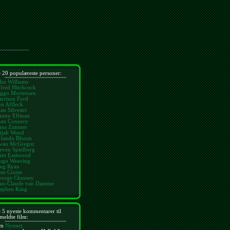
 20 populæreste personer:
hn Williams
fred Hitchcock
iggo Mortensen
rrison Ford
n Affleck
an Silvestri
anny Elfman
ean Connery
ans Zimmer
lijah Wood
rlando Bloom
wan McGregor
even Spielberg
int Eastwood
ugo Weaving
eg Ryan
om Cruise
eorge Clooney
ean-Claude van Damme
tephen King
 5 nyeste kommentarer til
meldte film:
m
Nynne
: