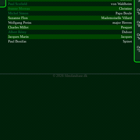
"J
Paul Scofield
von Waldheim
Jeanne Moreau
Christine
O
"I
Michel Simon
Papa Boule
Suzanne Flon
Mademoiselle Villard
O
Wolfgang Preiss
major Herren
"R
Charles Millot
Pesquet
Albert Rémy
Didont
O
Jacques Marin
Jacques
"
Paul Bonifas
Spinet
O
"T
© 2026 filmdatabase.dk