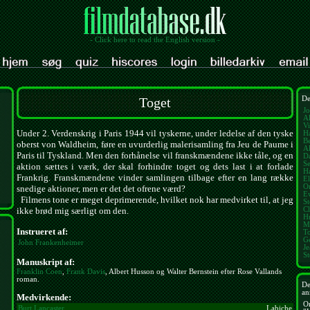
- Click here to read the English version -
Toget
De
Jo
Al
V
Under 2. Verdenskrig i Paris 1944 vil tyskerne, under ledelse af den tyske
Ha
Be
oberst von Waldheim, føre en uvurderlig malerisamling fra Jeu de Paume i
Al
Paris til Tyskland. Men den forhånelse vil franskmændene ikke tåle, og en
D
S
aktion sættes i værk, der skal forhindre toget og dets last i at forlade
H
Frankrig. Franskmændene vinder samlingen tilbage efter en lang række
E
O
snedige aktioner, men er det det ofrene værd?
E
Filmens tone er meget deprimerende, hvilket nok har medvirket til, at jeg
St
Cl
ikke brød mig særligt om den.
H
M
Instrueret af:
T
G
John Frankenheimer
J
S
Manuskript af:
Franklin Coen
,
Frank Davis
, Albert Husson og Walter Bernstein efter Rose Vallands
roman.
De
an
Medvirkende:
O
Burt Lancaster
Labiche