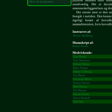
psykisk sammen midt under
Skriv en kommentar
uundværlig. Det er decid
umenneskeliggørelsen og der
Det eneste men er den unød
foregår i nutiden. Den kunne
rigeligt berørt af hoved
rammehistorien, hvis hovedfo
Instrueret af:
Steven Spielberg
Manuskript af:
Robert Rodat
.
Medvirkende:
Tom Hanks
Tom Sizemore
Edward Burns
Barry Pepper
Adam Goldberg
Vin Diesel
Giovanni Ribisi
Jeremy Davies
Matt Damon
Ted Danson
Dennis Farina
Harve Presnell
Dale Dye