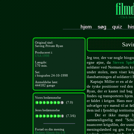
- Click her
Original titel:
Savi
Saving Private Ryan
Produceret i:
USA
1998
Jeg tror, der var nogle biog
egne øjne, da
Steven Spie
Længde:
170 min.
soldater ved Normandiets kys
under stolen, men viser kri
Set:
i biografen 24-10-1998
ilandsætningen af soldater i 
Kaptajn Miller er en af de 
Anmeldelse læst:
444182 gange
de tyske positioner ved den
Ryan, der er kastet ind bag
findes og transporteres hjem.
Vores bedømmelse
er faldet i krigen. Hans mor
(7.0)
udvælger syv mænd til at føl
dem ind i fjendtligt territori
Jeres bedømmelse
Der er ikke mange lysp
(7.3/6)
sammenlignelig med "Schin
nuanceret krigsfilm, der usmi
meningsløshed og gru. For 
Fortæl os din mening
Bedøm filmen fra 1-8